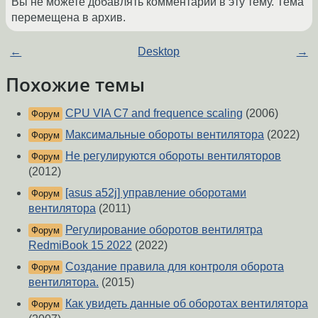
Вы не можете добавлять комментарии в эту тему. Тема
перемещена в архив.
←
Desktop
→
Похожие темы
CPU VIA C7 and frequence scaling
(2006)
Форум
Максимальные обороты вентилятора
(2022)
Форум
Не регулируются обороты вентиляторов
Форум
(2012)
[asus a52j] управление оборотами
Форум
вентилятора
(2011)
Регулирование оборотов вентилятра
Форум
RedmiBook 15 2022
(2022)
Создание правила для контроля оборота
Форум
вентилятора.
(2015)
Как увидеть данные об оборотах вентилятора
Форум