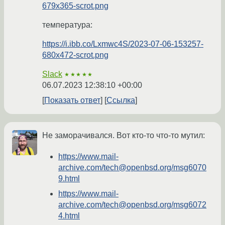
679x365-scrot.png
температура:
https://i.ibb.co/Lxmwc4S/2023-07-06-153257-
680x472-scrot.png
Slack
★★★★★
06.07.2023 12:38:10 +00:00
Показать ответ
Ссылка
Не заморачивался. Вот кто-то что-то мутил:
https://www.mail-
archive.com/tech@openbsd.org/msg6070
9.html
https://www.mail-
archive.com/tech@openbsd.org/msg6072
4.html