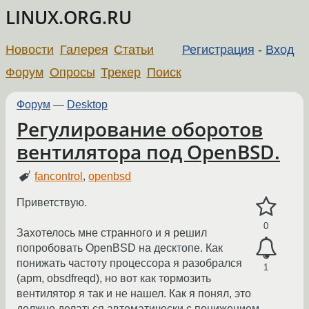
LINUX.ORG.RU
Новости
Галерея
Статьи
Регистрация
-
Вход
Форум
Опросы
Трекер
Поиск
Форум
—
Desktop
Регулирование оборотов
вентилятора под OpenBSD.
fancontrol
,
openbsd
Приветствую.
0
Захотелось мне странного и я решил
попробовать OpenBSD на десктопе. Как
понижать частоту процессора я разобрался
1
(apm, obsdfreqd), но вот как тормозить
вентилятор я так и не нашел. Как я понял, это
должно делаться автоматически с понижением