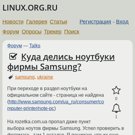
LINUX.ORG.RU
Новости
Галерея
Статьи
Регистрация
-
Вход
Форум
Опросы
Трекер
Поиск
Форум
—
Talks
Куда делись ноутбуки
фирмы Samsung?
samsung
,
ukraine
При переходе в раздел ноутбуки на
официальном сайте - страница не найдена
0
(
http://www.samsung.com/ua_ru/consumer/co
mputer-printer/note-pc
)
1
На rozetka.com.ua пропал даже пункт
выбора ноутов фирмы Samsung. Успел проверить в
фотомаге - там 1 остался. Я понимаю, что их еще