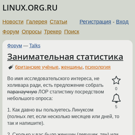
LINUX.ORG.RU
Новости
Галерея
Статьи
Регистрация
-
Вход
Форум
Опросы
Трекер
Поиск
Форум
—
Talks
Занимательная статистика
британские учёные
,
женщины
,
психология
Во имя исследовательского интереса, не
холивара ради, есть предложение собрать
0
паранаучную
ЛОР статистику посредством
небольшого опроса:
5
1. Как давно вы пользуетесь Линуксом
(полных лет, если несколько месяцев или дней, то
так и напишите).
2. Сколько у вас было женщин (девушек, тян) или