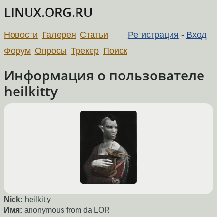
LINUX.ORG.RU
Новости
Галерея
Статьи
Регистрация
-
Вход
Форум
Опросы
Трекер
Поиск
Информация о пользователе
heilkitty
Nick:
heilkitty
Имя:
anonymous from da LOR