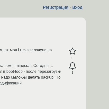
Регистрация
-
Вход
, т.к. моя Lumia залочена на
0
нем в minecraft. Сегодня, с
в boot-loop - после перезагрузки
1
- надо было-бы делать backup. Но
модификаций.