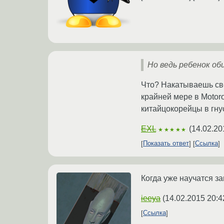
Но ведь ребенок об
Что? Накатываешь све
крайней мере в Motoro
китайцокорейцы в гну
EXL
(
14.02.20
★★★★★
Показать ответ
Ссылка
Когда уже научатся з
ieeya
(
14.02.2015 20:4
Ссылка