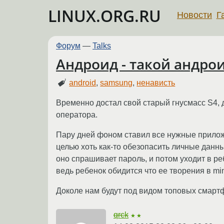
LINUX.ORG.RU
Новости
Г
Форум
—
Talks
Андроид - такой андро
android
,
samsung
,
ненависть
Временно достал свой старый гнусмасс S4, д
оператора.
Пару дней фоном ставил все нужные приложен
целью хоть как-то обезопасить личные данны
оно спрашивает пароль, и потом уходит в ре
ведь ребенок обидится что ее творения в mi
Доколе нам будут под видом топовых смар
qrck
★★