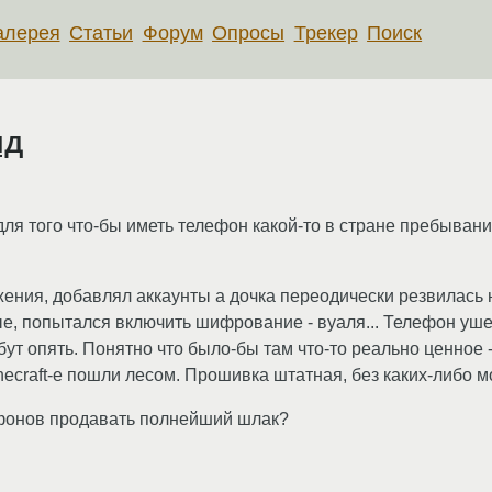
алерея
Статьи
Форум
Опросы
Трекер
Поиск
ид
ля того что-бы иметь телефон какой-то в стране пребывания
ия, добавлял аккаунты а дочка переодически резвилась на 
е, попытался включить шифрование - вуаля... Телефон ушел 
бут опять. Понятно что было-бы там что-то реально ценное 
necraft-е пошли лесом. Прошивка штатная, без каких-либо 
тфонов продавать полнейший шлак?