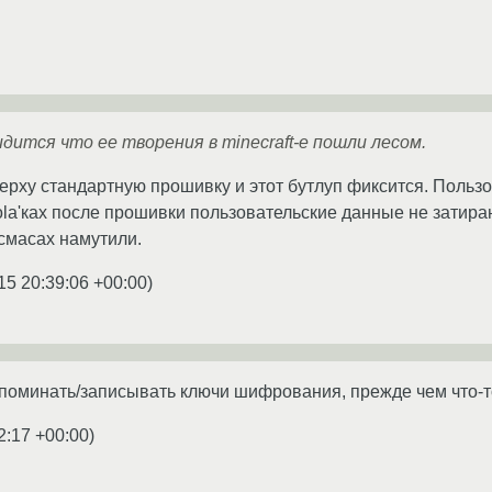
идится что ее творения в minecraft-е пошли лесом.
рху стандартную прошивку и этот бутлуп фиксится. Пользов
la'ках после прошивки пользовательские данные не затирают
смасах намутили.
15 20:39:06 +00:00
)
апоминать/записывать ключи шифрования, прежде чем что-
2:17 +00:00
)