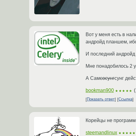
Вот у меня есть в на
андройд планшем, иб
И последний андройд с
Мне понадобилось 2 ус
А Сам
сосунг
сунг дей
bookman900
(
★★★★★
Показать ответ
Ссылка
Корейцы не программи
steemandlinux
★★★★★