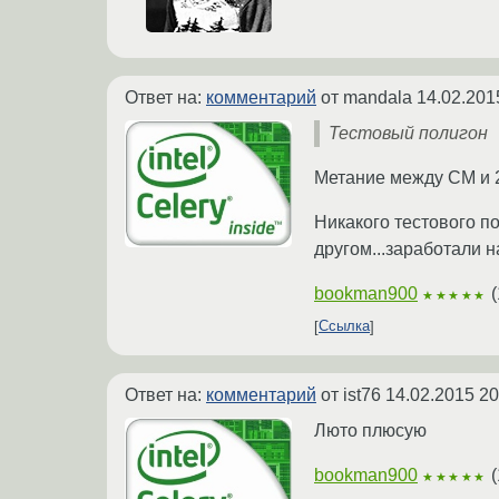
Ответ на:
комментарий
от mandala
14.02.201
Тестовый полигон
Метание между CM и 2
Никакого тестового п
другом...заработали 
bookman900
(
★★★★★
Ссылка
Ответ на:
комментарий
от ist76
14.02.2015 20
Люто плюсую
bookman900
(
★★★★★