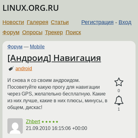
LINUX.ORG.RU
Новости
Галерея
Статьи
Регистрация
-
Вход
Форум
Опросы
Трекер
Поиск
Форум
—
Mobile
[Андроид] Навигация
android
И снова я со своим андроидом.
Посоветуйте какую прогу для навигации
0
через GPS, желательно бесплатную. Какие
из них лучше, какие в них плюсы, минусы, в
общем, дискас!
1
Zhbert
★★★★★
21.09.2010 16:15:06 +00:00