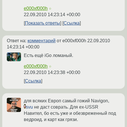
e000xf000h
☆
22.09.2010 14:23:14 +00:00
Показать ответы
Ссылка
Ответ на:
комментарий
от e000xf000h
22.09.2010
14:23:14 +00:00
Есть ещё iGo ломаный.
e000xf000h
☆
22.09.2010 14:23:38 +00:00
Ссылка
для всяких Европ самый гожий Navigon,
svu
не даст соврать. Для ex-USSR
Навител, бо есть уже и обезвреженный под
ведроид. и карт как грязи.