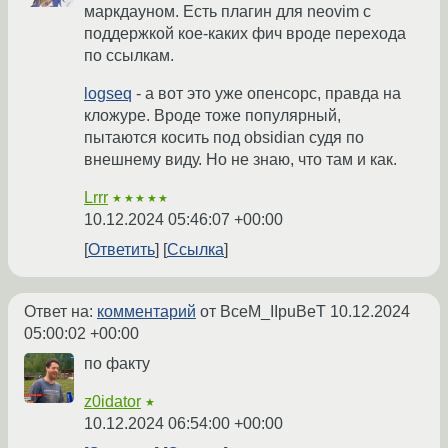
маркдауном. Есть плагин для neovim с
поддержкой кое-каких фич вроде перехода
по ссылкам.
logseq
- а вот это уже опенсорс, правда на
кложуре. Вроде тоже популярный,
пытаются косить под obsidian судя по
внешнему виду. Но не знаю, что там и как.
Lrrr
★★★★★
10.12.2024 05:46:07 +00:00
Ответить
Ссылка
Ответ на:
комментарий
от BceM_IIpuBeT
10.12.2024
05:00:02 +00:00
по факту
z0idator
★
10.12.2024 06:54:00 +00:00