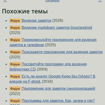
←
Desktop
→
Похожие темы
Ведение заметок
(2026)
Форум
Ведение markdown заметок linux/android
Форум
(2020)
Порекомендуйте приложение для ведения
Форум
заметок в телефоне
(2025)
Подскажите приложение для ведения заметок
Форум
(2020)
Посоветуйте программу для ведения
Форум
библиотеки CD
(2004)
Есть ли аналог Google Keep без GApps? В
Форум
идеале на F-droid.
(2016)
Приложение для заметок синхронизацией
Форум
(2022)
Программа для заметок. Как, зачем и где?
Форум