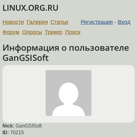
LINUX.ORG.RU
Новости
Галерея
Статьи
Регистрация
-
Вход
Форум
Опросы
Трекер
Поиск
Информация о пользователе
GanGSISoft
Nick:
GanGSISoft
ID:
70215