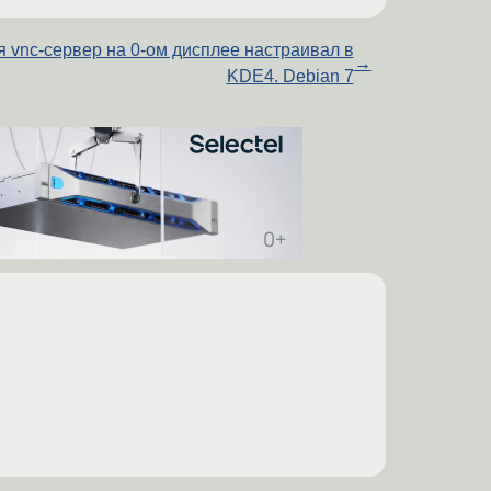
я vnc-сервер на 0-ом дисплее настраивал в
→
KDE4. Debian 7