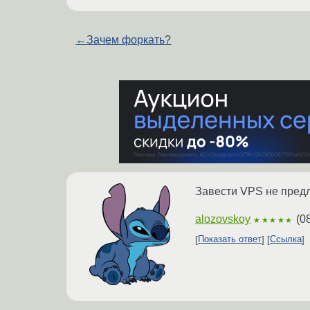
←
Зачем форкать?
Завести VPS не пред
alozovskoy
(
0
★★★★★
Показать ответ
Ссылка