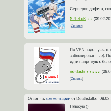
Серверов дофига, скор
StReLoK
(
09.02.20
☆☆
Ссылка
По VPN надо пускать 
заблокированные). По
идти напрямую с бело
no-dashi
(
09.0
★★★★★
Ссылка
Ответ на:
комментарий
от Deathstalker
08.02.
Плюсую ))