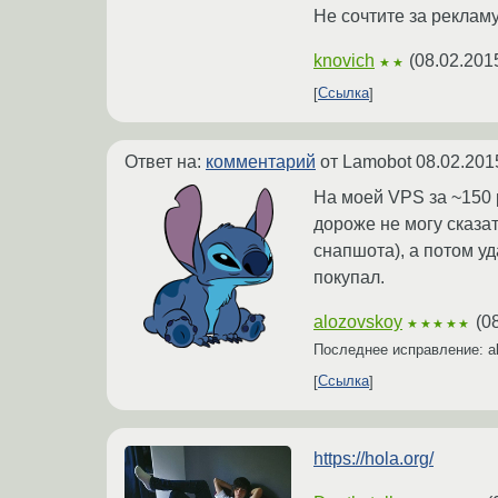
Не сочтите за рекламу
knovich
(
08.02.201
★★
Ссылка
Ответ на:
комментарий
от Lamobot
08.02.201
На моей VPS за ~150 
дороже не могу сказат
снапшота), а потом уд
покупал.
alozovskoy
(
0
★★★★★
Последнее исправление: a
Ссылка
https://hola.org/