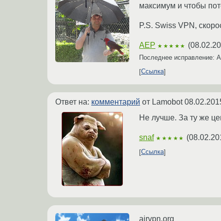
максимум и чтобы пот
P.S. Swiss VPN, скоро
AEP
(
08.02.20
★★★★★
Последнее исправление:
Ссылка
Ответ на:
комментарий
от Lamobot
08.02.201
Не лучше. За ту же це
snaf
(
08.02.20
★★★★★
Ссылка
airvpn.org