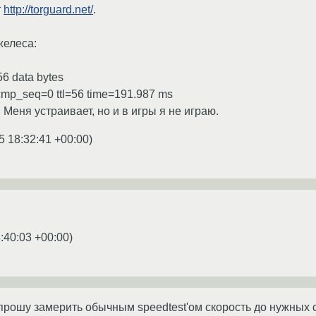
т
http://torguard.net/
.
желеса:
 56 data bytes
 icmp_seq=0 ttl=56 time=191.987 ms
 Меня устраивает, но и в игры я не играю.
5 18:32:41 +00:00
)
:40:03 +00:00
)
ошу замерить обычным speedtest'ом скорость до нужных с