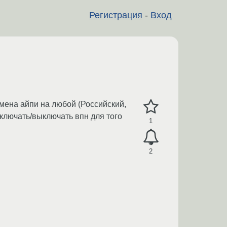
Регистрация
-
Вход
мена айпи на любой (Российский,
включать/выключать впн для того
1
2