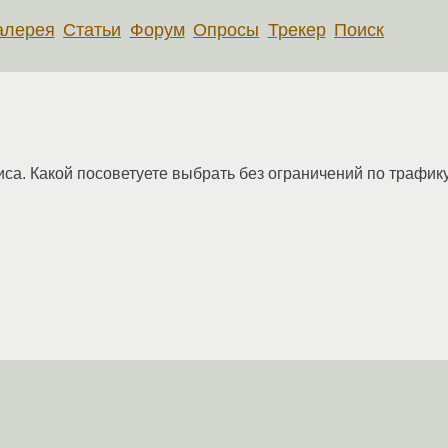
алерея
Статьи
Форум
Опросы
Трекер
Поиск
а. Какой посоветуете выбрать без ограничений по трафику