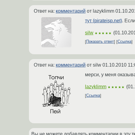
Ответ на:
комментарий
от lazyklimm
01.10.20
тут (pirateisp.net)
. Есл
silw
(
01.10.20
★★★★★
Показать ответ
Ссылка
Ответ на:
комментарий
от silw
01.10.2010 11:
мерси, у меня оказыва
lazyklimm
(
01.
★★★★★
Ссылка
Вы не можете добавлять комментарии в эту т