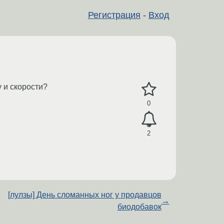
Регистрация
-
Вход
 и скорости?
0
2
[лулзы] День сломанных ног у продавцов
→
биодобавок