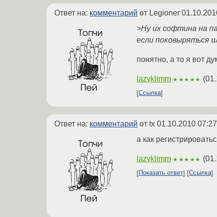
Ответ на:
комментарий
от Legioner
01.10.201
>Ну их софтина на п
если поковыряться и
понятно, а то я вот д
lazyklimm
(
01.
★★★★★
Ссылка
Ответ на:
комментарий
от tx
01.10.2010 07:27
а как регистрировать
lazyklimm
(
01.
★★★★★
Показать ответ
Ссылка