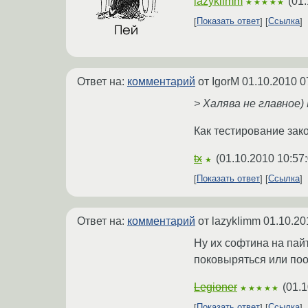
lazyklimm
(
01.
★★★★★
Показать ответ
Ссылка
Ответ на:
комментарий
от IgorM
01.10.2010 0
> Халява не главное
Как тестирование зако
tx
(
01.10.2010 10:57
★
Показать ответ
Ссылка
Ответ на:
комментарий
от lazyklimm
01.10.20
Ну их софтина на пай
поковыряться или поо
Legioner
(
01.1
★★★★★
Показать ответ
Ссылка