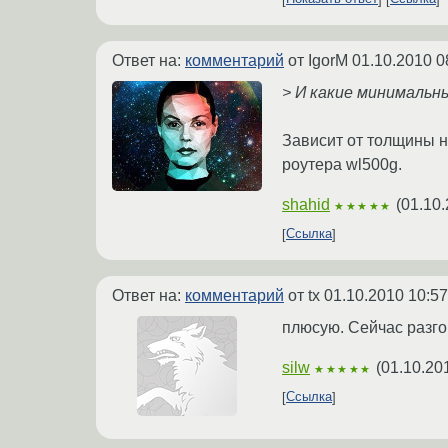
Ответ на:
комментарий
от IgorM
01.10.2010 0
> И какие минимальн
Зависит от толщины н
роутера wl500g.
shahid
(
01.10.
★★★★★
Ссылка
Ответ на:
комментарий
от tx
01.10.2010 10:57
плюсую. Сейчас разгон
silw
(
01.10.20
★★★★★
Ссылка