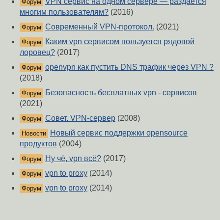
VPN сервис на одном сервере — раздается
Форум
многим пользователям?
(2016)
Современный VPN-протокол.
(2021)
Форум
Каким vpn сервисом пользуется рядовой
Форум
лоровец?
(2017)
openvpn как пустить DNS трафик через VPN ?
Форум
(2018)
Безопасность бесплатных vpn - сервисов
Форум
(2021)
Совет. VPN-сервер
(2008)
Форум
Новый сервис поддержки opensource
Новости
продуктов
(2004)
Ну чё, vpn всё?
(2017)
Форум
vpn to proxy
(2014)
Форум
vpn to proxy
(2014)
Форум