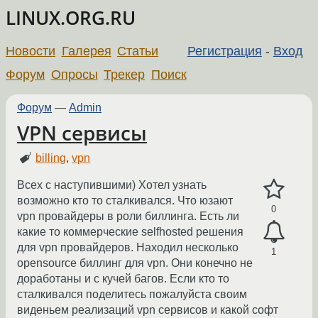
LINUX.ORG.RU
Новости
Галерея
Статьи
Регистрация
-
Вход
Форум
Опросы
Трекер
Поиск
Форум
—
Admin
VPN сервисы
billing
,
vpn
Всех с наступившими) Хотел узнать
возможно кто то сталкивался. Что юзают
0
vpn провайдеры в роли биллинга. Есть ли
какие то коммерческие selfhosted решения
для vpn провайдеров. Находил несколько
1
opensource биллинг для vpn. Они конечно не
доработаны и с кучей багов. Если кто то
сталкивался поделитесь пожалуйста своим
виденьем реализаций vpn сервисов и какой софт