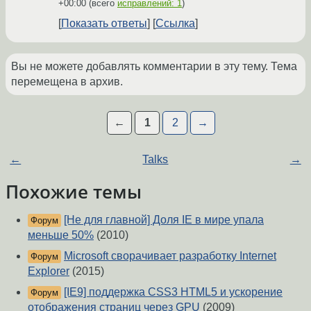
+00:00
(всего
исправлений: 1
)
Показать ответы
Ссылка
Вы не можете добавлять комментарии в эту тему. Тема
перемещена в архив.
←
1
2
→
←
Talks
→
Похожие темы
[Не для главной] Доля IE в мире упала
Форум
меньше 50%
(2010)
Microsoft сворачивает разработку Internet
Форум
Explorer
(2015)
[IE9] поддержка CSS3 HTML5 и ускорение
Форум
отображения страниц через GPU
(2009)