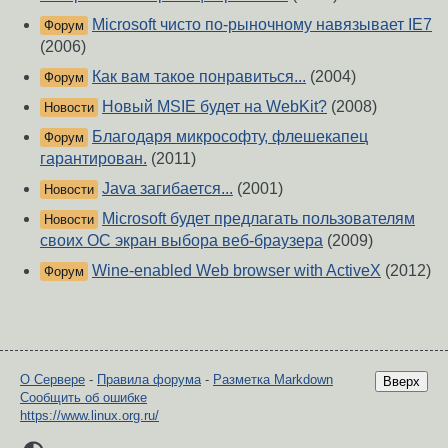
Microsoft чисто по-рыночному навязывает IE7
Форум
(2006)
Как вам такое понравиться...
(2004)
Форум
Новый MSIE будет на WebKit?
(2008)
Новости
Благодаря микрософту, флешекапец
Форум
гарантирован.
(2011)
Java загибается...
(2001)
Новости
Microsoft будет предлагать пользователям
Новости
своих ОС экран выбора веб-браузера
(2009)
Wine-enabled Web browser with ActiveX
(2012)
Форум
О Сервере
-
Правила форума
-
Разметка Markdown
Вверх
Сообщить об ошибке
https://www.linux.org.ru/