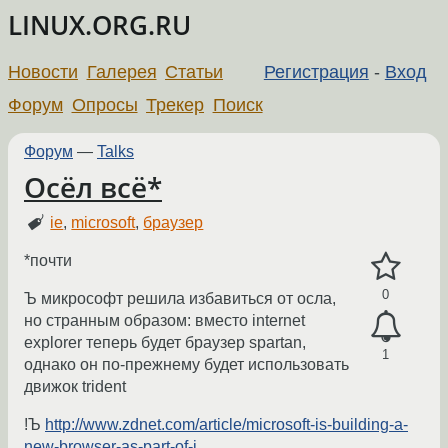
LINUX.ORG.RU
Новости
Галерея
Статьи
Регистрация
-
Вход
Форум
Опросы
Трекер
Поиск
Форум
—
Talks
Осёл всё*
ie
,
microsoft
,
браузер
*почти
0
Ъ микрософт решила избавиться от осла,
но странным образом: вместо internet
explorer теперь будет браузер spartan,
1
однако он по-прежнему будет использовать
движок trident
!Ъ
http://www.zdnet.com/article/microsoft-is-building-a-
new-browser-as-part-of-i...