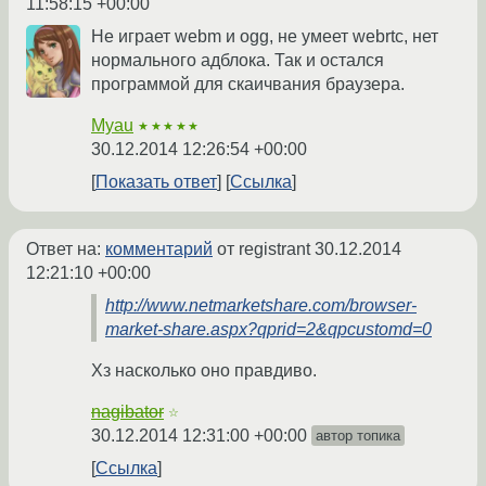
11:58:15 +00:00
Не играет webm и ogg, не умеет webrtc, нет
нормального адблока. Так и остался
программой для скаичвания браузера.
Myau
★★★★★
30.12.2014 12:26:54 +00:00
Показать ответ
Ссылка
Ответ на:
комментарий
от registrant
30.12.2014
12:21:10 +00:00
http://www.netmarketshare.com/browser-
market-share.aspx?qprid=2&qpcustomd=0
Хз насколько оно правдиво.
nagibator
☆
30.12.2014 12:31:00 +00:00
автор топика
Ссылка