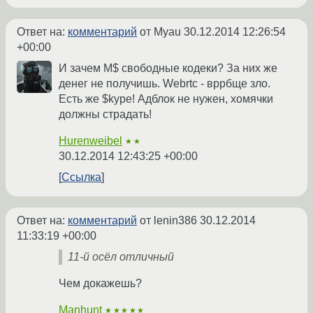
Ответ на:
комментарий
от Myau
30.12.2014 12:26:54
+00:00
И зачем M$ свободные кодеки? За них же
денег не получишь. Webrtc - вррбще зло.
Есть же $kype! Адблок не нужен, хомячки
должны страдать!
Hurenweibel
★★
30.12.2014 12:43:25 +00:00
Ссылка
Ответ на:
комментарий
от lenin386
30.12.2014
11:33:19 +00:00
11-й осёл отличный
Чем докажешь?
Manhunt
★★★★★