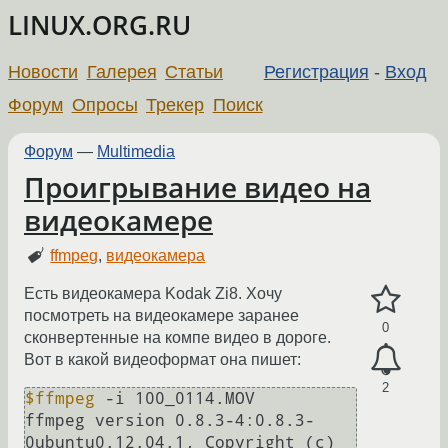
LINUX.ORG.RU
Новости
Галерея
Статьи
Регистрация
-
Вход
Форум
Опросы
Трекер
Поиск
Форум
—
Multimedia
Проигрывание видео на
видеокамере
ffmpeg
,
видеокамера
Есть видеокамера Kodak Zi8. Хочу
посмотреть на видеокамере заранее
0
сконвертенные на компе видео в дороге.
Вот в какой видеоформат она пишет:
2
$ffmpeg
 -i 100_0114.MOV

ffmpeg version 0.8.3-4:0.8.3-
0ubuntu0.12.04.1, Copyright (c) 