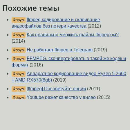
Похожие темы
ffmpeg кодирование и склеивание
Форум
видеофайлов без потери качества
(2012)
Как правильно мержить файлы ffmpeg'ом?
Форум
(2014)
Не работает ffmpeg в Telegram
(2019)
Форум
FFMPEG. сконвертировать в такой же кодек и
Форум
формат
(2016)
Аппаратное кодирование видео Ryzen 5 2600
Форум
+ AMD RX570(8gb)
(2019)
[ffmpeg] Посоветуйте опции
(2011)
Форум
Youtube режет качество у видео
(2015)
Форум
Несоответствие скорости аудио и
Форум
видеодорожек
(2023)
Не играет звук в видео
(2019)
Форум
ffmpeg из файла в rtsp
(2019)