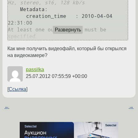
Hz, stereo, s16, 128 kb/s
    Metadata:

      creation_time   : 2010-04-04 
22:31:00

At least one output file must be 
Развернуть
Как мне получить видеофайл, который бы открылся
на видеокамере?
passilka
25.07.2012 07:55:59 +00:00
Ссылка
←
→