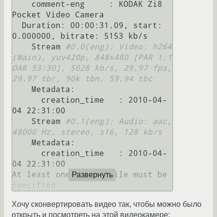
    comment-eng     : KODAK Zi8 
Pocket Video Camera

  Duration: 00:00:31.09, start: 
0.000000, bitrate: 5153 kb/s

    Stream 
#0.0(eng): Video: h264 
(Main), yuv420p, 848x480 [PAR 1:1 
DAR 53:30], 5028 kb/s, 29.97 fps, 
29.97 tbr, 90k tbn, 59.94 tbc
    Metadata:

      creation_time   : 2010-04-
04 22:31:00

    Stream 
#0.1(eng): Audio: aac, 
48000 Hz, stereo, s16, 128 kb/s
    Metadata:

      creation_time   : 2010-04-
04 22:31:00

At least one output file must be 
Развернуть
Хочу сконвертировать видео так, чтобы можно было
открыть и посмотреть на этой видеокамере: