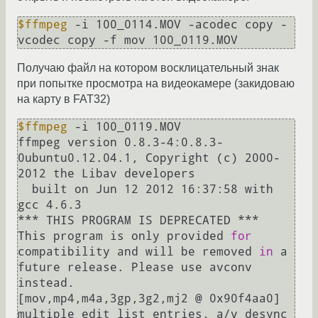
$ffmpeg
 -i 100_0114.MOV -acodec copy -
Получаю файл на котором восклицательный знак
при попытке просмотра на видеокамере (закидоваю
на карту в FAT32)
$ffmpeg
 -i 100_0119.MOV

ffmpeg version 0.8.3-4:0.8.3-
0ubuntu0.12.04.1, Copyright (c) 2000-
2012 the Libav developers

  built on Jun 12 2012 16:37:58 with 
gcc 4.6.3

*** THIS PROGRAM IS DEPRECATED ***

This program is only provided 
for
compatibility and will be removed 
in
 a 
future release. Please use avconv 
instead.

[mov,mp4,m4a,3gp,3g2,mj2 @ 0x90f4aa0] 
multiple edit list entries, a/v desync 