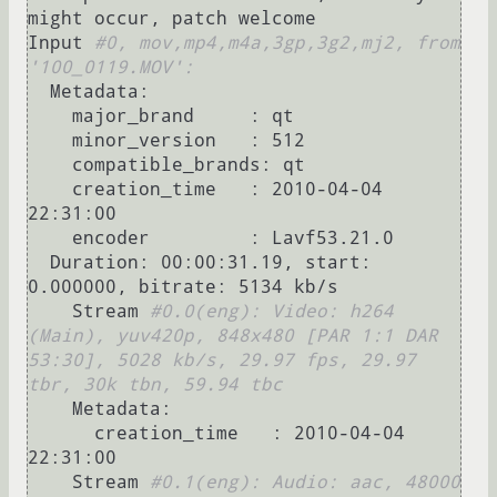
might occur, patch welcome

Input 
#0, mov,mp4,m4a,3gp,3g2,mj2, from 
'100_0119.MOV':
  Metadata:

    major_brand     : qt  

    minor_version   : 512

    compatible_brands: qt  

    creation_time   : 2010-04-04 
22:31:00

    encoder         : Lavf53.21.0

  Duration: 00:00:31.19, start: 
0.000000, bitrate: 5134 kb/s

    Stream 
#0.0(eng): Video: h264 
(Main), yuv420p, 848x480 [PAR 1:1 DAR 
53:30], 5028 kb/s, 29.97 fps, 29.97 
tbr, 30k tbn, 59.94 tbc
    Metadata:

      creation_time   : 2010-04-04 
22:31:00

    Stream 
#0.1(eng): Audio: aac, 48000 