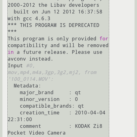
2000-2012 the Libav developers

  built on Jun 12 2012 16:37:58 
with gcc 4.6.3

*** THIS PROGRAM IS DEPRECATED 
***

This program is only provided 
for
compatibility and will be removed 
in
 a future release. Please use 
avconv instead.

Input 
#0, 
mov,mp4,m4a,3gp,3g2,mj2, from 
'100_0114.MOV':
  Metadata:

    major_brand     : qt  

    minor_version   : 0

    compatible_brands: qt  

    creation_time   : 2010-04-04 
22:31:00

    comment         : KODAK Zi8 
Pocket Video Camera
