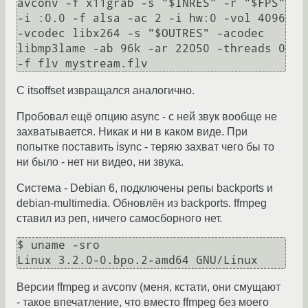
avconv -f x11grab -s "$INRES" -r "$FPS" 
-i :0.0 -f alsa -ac 2 -i hw:0 -vol 4096 
-vcodec libx264 -s "$OUTRES" -acodec 
libmp3lame -ab 96k -ar 22050 -threads 0 
C itsoffset извращался аналогично.
Пробовал ещё опцию async - с ней звук вообще не
захватывается. Никак и ни в каком виде. При
попытке поставить isync - теряю захват чего бы то
ни было - нет ни видео, ни звука.
Система - Debian 6, подключены репы backports и
debian-multimedia. Обновлён из backports. ffmpeg
ставил из реп, ничего самосборного нет.
$ uname -sro

Версии ffmpeg и avconv (меня, кстати, они смущают
- такое впечатление, что вместо ffmpeg без моего