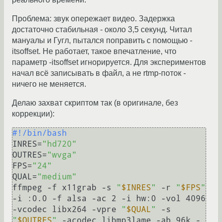
Проблема: звук опережает видео. Задержка
достаточно стабильная - около 3,5 секунд. Читал
мануалы и Гугл, пытался поправить с помощью -
itsoffset. Не работает, такое впечатление, что
параметр -itsoffset игнорируется. Для экспериментов
начал всё записывать в файл, а не rtmp-поток -
ничего не меняется.
Делаю захват скриптом так (в оригинале, без
коррекции):
#!/bin/bash
INRES=
"hd720"
OUTRES=
"wvga"
FPS=
"24"
QUAL=
"medium"
ffmpeg -f x11grab -s 
"
$INRES
"
 -r 
"
$FPS
"
-i :0.0 -f alsa -ac 2 -i hw:0 -vol 4096 
-vcodec libx264 -vpre 
"
$QUAL
"
 -s 
"
$OUTRES
"
 -acodec libmp3lame -ab 96k -