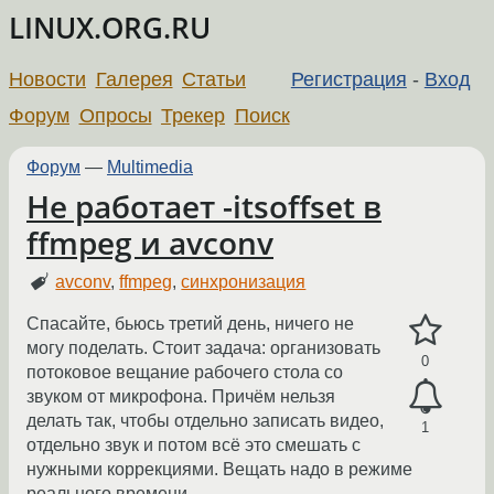
LINUX.ORG.RU
Новости
Галерея
Статьи
Регистрация
-
Вход
Форум
Опросы
Трекер
Поиск
Форум
—
Multimedia
Не работает -itsoffset в
ffmpeg и avconv
avconv
,
ffmpeg
,
синхронизация
Спасайте, бьюсь третий день, ничего не
могу поделать. Стоит задача: организовать
0
потоковое вещание рабочего стола со
звуком от микрофона. Причём нельзя
делать так, чтобы отдельно записать видео,
1
отдельно звук и потом всё это смешать с
нужными коррекциями. Вещать надо в режиме
реального времени.