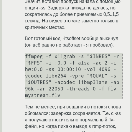
Значит, вставил пропуск начала с помощью
опции -ss. Задержка никуда не делась, но
сократилась до более приемлемых 0,5..1,5
секунд. На видео это уже заметно только в
критичных местах.
Вот готовый код. -itsoffset вообще выкинул
(он всё равно не работает - я пробовал).
ffmpeg -f x11grab -s "$INRES" -r 
"$FPS" -i :0.0 -f alsa -ac 2 -i 
hw:0,0 -ss 00:00:10 -vol 4096 -
vcodec libx264 -vpre "$QUAL" -s 
"$OUTRES" -acodec libmp3lame -ab 
96k -ar 22050 -threads 0 -f flv 
Тем не менее, при вещании в поток я снова
обломался: задержка сохраняется. Т.е. с -ss
я получаю относительно нормальный flv-
файл, но когда пихаю вывод в rtmp-поток,