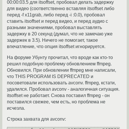
00:00:03.5 для itsoffset, пробовал делать задержку
для видео (соответственно вставляя itsoffset либо
перед -f x11grab, либо перед -i :0.0), пробовал
ставить itsoffset и перед видео, и перед аудио с
разными значениями, пробовал выставлять
задержку в 20 секунд (думал, что не замечаю уже
задержек в 3.5). Ничего не помогает, такое
впечатление, что опция itsoffset игнорируется.
На форуме Убунту прочитал, что вроде как кто-то
решил подобную проблему обновлением ffmpeg.
Обновился. При обновлении ffmpeg мне написали,
что THIS PROGRAM IS DEPRECATED и
посоветовали использовать avconv. ffmpeg, кстати,
удалился. Пробовал avconv - аналогичная ситуация.
itsoffset не работает. Снова поставил ffmpeg - он
поставился свежее, чем есть, но проблема не
исчезла.
Строка захвата для avconv: