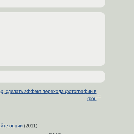
p, сделать эффект перехода фотографии в
→
фон
уйте опции
(2011)