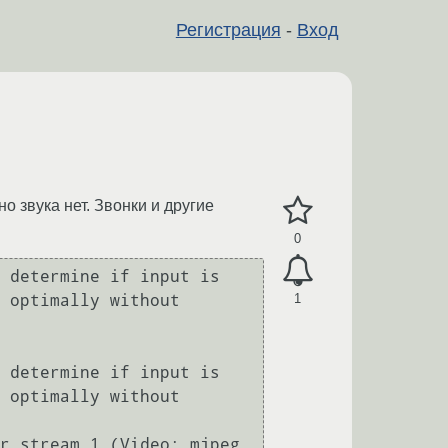
Регистрация
-
Вход
 звука нет. Звонки и другие
0
 determine if input is 
1
 optimally without 
 determine if input is 
 optimally without 
r stream 1 (Video: mjpeg, 