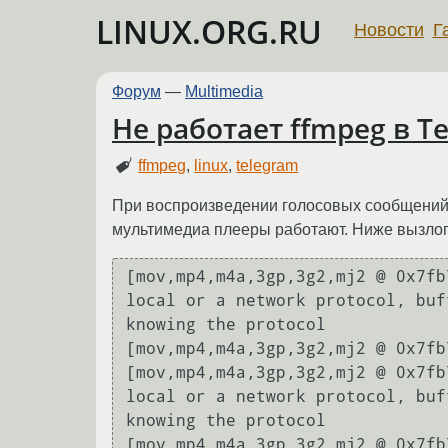
LINUX.ORG.RU
Новости
Г
Форум
—
Multimedia
Не работает ffmpeg в T
ffmpeg
,
linux
,
telegram
При воспроизведении голосовых сообщений и
мультимедиа плееры работают. Ниже вызлоп 
[mov,mp4,m4a,3gp,3g2,mj2 @ 0x7fb
local or a network protocol, buf
knowing the protocol

[mov,mp4,m4a,3gp,3g2,mj2 @ 0x7fb
[mov,mp4,m4a,3gp,3g2,mj2 @ 0x7fb
local or a network protocol, buf
knowing the protocol

[mov,mp4,m4a,3gp,3g2,mj2 @ 0x7fb