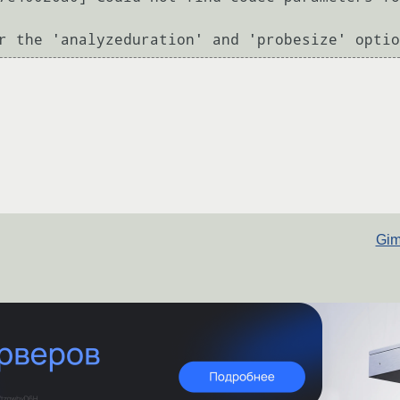
r the 'analyzeduration' and 'probesize' optio
Gim