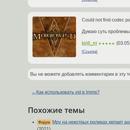
Could not find codec pa
Думаю суть проблемы 
kirill_rrr
(
03.05
★★★★★
Ссылка
Вы не можете добавлять комментарии в эту т
←
Как использовать vst в lmms?
Похожие темы
Mpv на некотрых роликах делает aut
Форум
(2021)