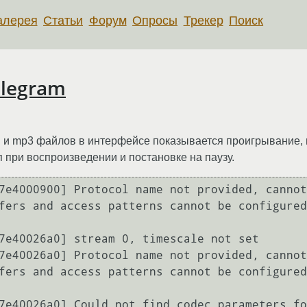
алерея
Статьи
Форум
Опросы
Трекер
Поиск
elegram
 mp3 файлов в интерфейсе показывается проигрывание, но
при воспроизведении и постановке на паузу.
7e4000900] Protocol name not provided, cannot
fers and access patterns cannot be configured
7e40026a0] stream 0, timescale not set

7e40026a0] Protocol name not provided, cannot
fers and access patterns cannot be configured
7e40026a0] Could not find codec parameters fo