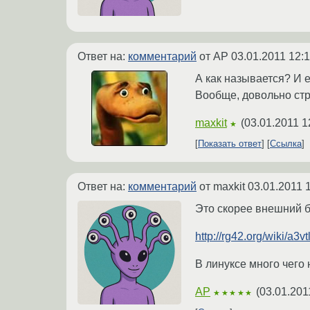
Ответ на:
комментарий
от AP
03.01.2011 12:
А как называется? И 
Вообще, довольно стр
maxkit
(
03.01.2011 1
★
Показать ответ
Ссылка
Ответ на:
комментарий
от maxkit
03.01.2011 
Это скорее внешний б
http://rg42.org/wiki/a3vt
В линуксе много чего н
AP
(
03.01.201
★★★★★