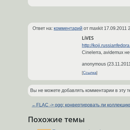
Ответ на:
комментарий
от maxkit
17.09.2011 
LiVES
http://koji.russianfedor
Cinelerra, avidemux н
anonymous
(
23.11.201
Ссылка
Вы не можете добавлять комментарии в эту т
←
FLAC -> ogg: конвертировать ли коллекци
Похожие темы