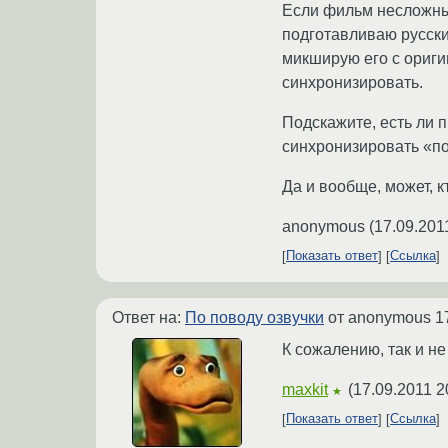
Если фильм несложный
подготавливаю русски
микширую его с ориги
синхронизировать.
Подскажите, есть ли 
синхронизировать «п
Да и вообще, может, 
anonymous
(
17.09.201
Показать ответ
Ссылка
Ответ на:
По поводу озвучки
от anonymous
1
К сожалению, так и не
maxkit
(
17.09.2011 2
★
Показать ответ
Ссылка