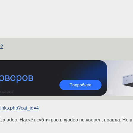
ю?
blinks.php?cat_id=4
t, xjadeo. Насчёт субтитров в xjadeo не уверен, правда. Но