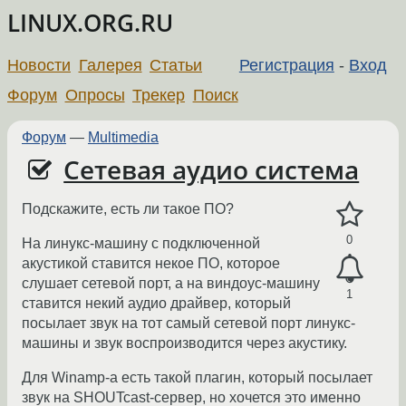
LINUX.ORG.RU
Новости
Галерея
Статьи
Регистрация
-
Вход
Форум
Опросы
Трекер
Поиск
Форум
—
Multimedia
Сетевая аудио система
Подскажите, есть ли такое ПО?
0
На линукс-машину с подключенной
акустикой ставится некое ПО, которое
слушает сетевой порт, а на виндоус-машину
1
ставится некий аудио драйвер, который
посылает звук на тот самый сетевой порт линукс-
машины и звук воспроизводится через акустику.
Для Winamp-а есть такой плагин, который посылает
звук на SHOUTcast-сервер, но хочется это именно