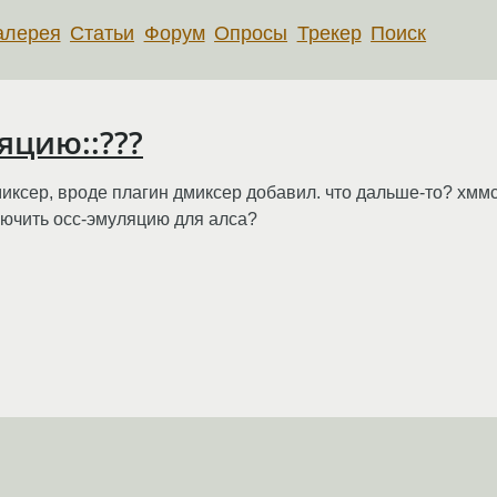
алерея
Статьи
Форум
Опросы
Трекер
Поиск
яцию::???
миксер, вроде плагин дмиксер добавил. что дальше-то? хмм
включить осс-эмуляцию для алса?