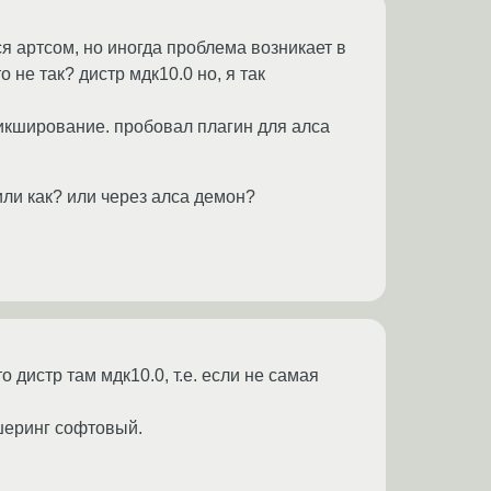
я артсом, но иногда проблема возникает в
о не так? дистр мдк10.0 но, я так
микширование. пробовал плагин для алса
или как? или через алса демон?
то дистр там мдк10.0, т.е. если не самая
кшеринг софтовый.