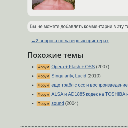
Вы не можете добавлять комментарии в эту т
←
2 вопроса по лазерных принтерах
Похожие темы
Opera + Flash + OSS
(2007)
Форум
Singularity, Lucid
(2010)
Форум
еще трабл с осс и воспроизведени
Форум
ALSA и AD1885 кодек на TOSHIBA н
Форум
sound
(2004)
Форум