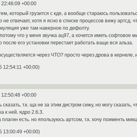
 22:46:09 +00:00
ем, который грузится с кде, а вообще стараюсь пользоватьс
то не отвечает, хотя я ясно в списке процессов вижу артсд. чт
эмуляция уже там наверное по дефолту.
 потому что у меня звучка ац97, а хочется иметь софтовое 
о после его установки перестает работать ваще вся альза.
 осуществляется через ЧТО? просто через дрова в кернеле, 
5 12:54:11 +00:00
)
 12:50:48 +00:00
сказать, т.к. ща не за этим дистром сижу, но могу сказать, ч
а к ней. ядро 2.6.3.
а плагин есть. но япользуюсь артсом, т.к. хочу поименть ми
5 13:00:49 +00:00
)