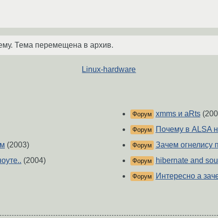
ему. Тема перемещена в архив.
Linux-hardware
xmms и aRts
(200
Форум
Почему в ALSA н
Форум
ем
(2003)
Зачем огнелису 
Форум
оуте..
(2004)
hibernate and so
Форум
Интересно а за
Форум