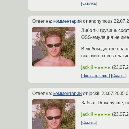
Ссылка
Ответ на:
комментарий
от anonymous
22.07.
Либо ты грузишь софто
OSS-эмуляция не имее
В любом дистре она в
включи в xmms плагин 
jackill
(
23.07.2
★★★★★
Показать ответ
Ссылка
Ответ на:
комментарий
от jackill
23.07.2005 0
Забыл. Dmix лучше, по
jackill
(
23.07.2
★★★★★
Ссылка