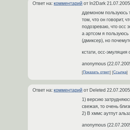
Ответ на:
комментарий
от In2Dark
21.07.2005
ддемоном пользуюсь т
том, что он говорит, ч
подозреваю, что осс 
а артсом я пользуюсь
(дмиксер), но почемут
кстати, осс-эмуляция
anonymous
(
22.07.200
Показать ответ
Ссылка
Ответ на:
комментарий
от Deleted
22.07.2005
1) версию затрудняюсь 
свежая, то очень близк
2) В хммс аутпут альз
anonymous
(
22.07.200