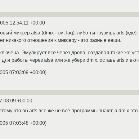
2005 12:54:11 +00:00
вый миксер alsa (dmix - см. faq), либо ты грузишь arts (кде
т никакого отношения к миксеру - это разные вещи.
ключена. Эмулирует все через дрова, создавая такие же уст
для работы через alsa или же убери dmix, оставь arts и вкл
005 07:03:09 +00:00
)
7:03:09 +00:00
тому что об arts все же не все программы знают, а dmix эт
005 07:03:48 +00:00
)