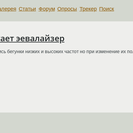
алерея
Статьи
Форум
Опросы
Трекер
Поиск
тает эевалайзер
ись бегунки низких и высоких частот но при изменение их п