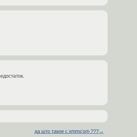
недостаток.
да што такое с xmms'om ???
→