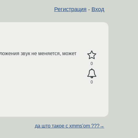
Регистрация
-
Вход
оложения звук не меняется, может
0
0
да што такое с xmms'om ???
→