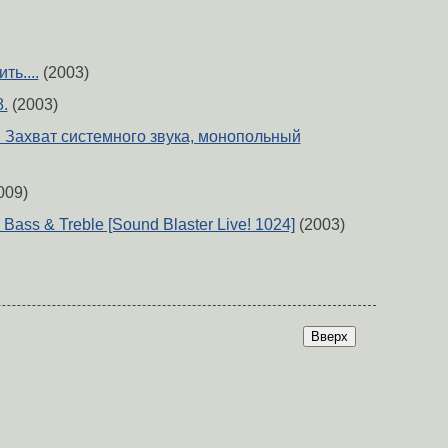
ть....
(2003)
.
(2003)
 Захват системного звука, монопольный
009)
ass & Treble [Sound Blaster Live! 1024]
(2003)
Вверх