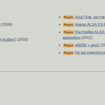
Alsa? Как, застави
Форум
0
(2009)
Новая ALSA 0.9.8
Форум
Настройка ALSA:
Форум
микрофон
(2012)
я Audigy?
(2003)
a6b00r + alsa?
(2
Форум
Не регулируются B
Форум