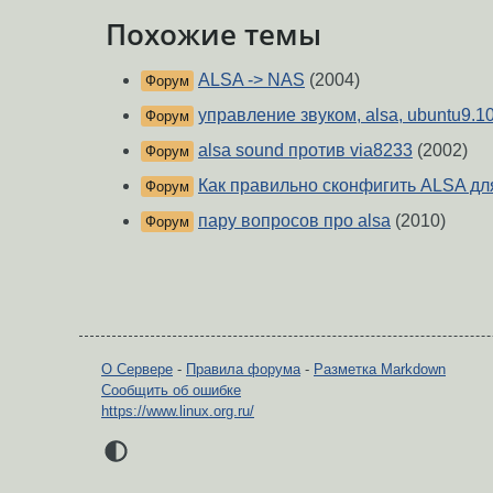
Похожие темы
ALSA -> NAS
(2004)
Форум
управление звуком, alsa, ubuntu9.1
Форум
alsa sound против via8233
(2002)
Форум
Как правильно сконфигить ALSA дл
Форум
пару вопросов про alsa
(2010)
Форум
О Сервере
-
Правила форума
-
Разметка Markdown
Сообщить об ошибке
https://www.linux.org.ru/