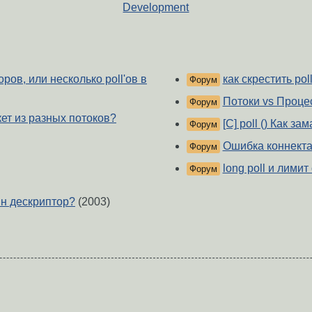
Development
оров, или несколько poll'ов в
как скрестить pol
Форум
Потоки vs Проце
Форум
кет из разных потоков?
[C] poll () Как 
Форум
Ошибка коннект
Форум
long poll и лимит
Форум
ин дескриптор?
(2003)