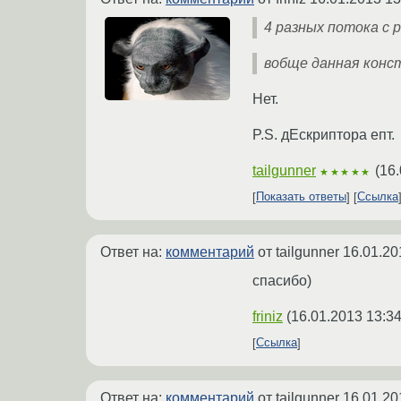
4 разных потока с 
вобще данная конст
Нет.
P.S. дЕскриптора епт.
tailgunner
(
16.
★★★★★
Показать ответы
Ссылка
Ответ на:
комментарий
от tailgunner
16.01.20
спасибо)
friniz
(
16.01.2013 13:34
Ссылка
Ответ на:
комментарий
от tailgunner
16.01.20