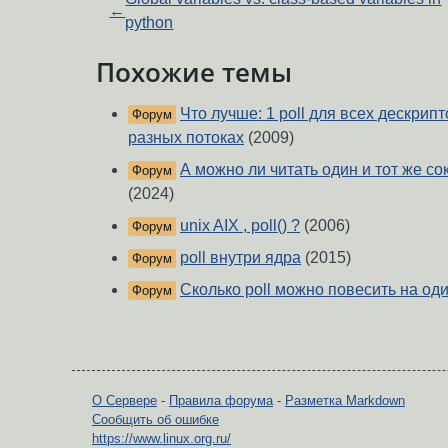
←
python
Похожие темы
Что лучше: 1 poll для всех дескрипт
Форум
разных потоках
(2009)
А можно ли читать один и тот же со
Форум
(2024)
unix AIX , poll() ?
(2006)
Форум
poll внутри ядра
(2015)
Форум
Сколько poll можно повесить на од
Форум
О Сервере
-
Правила форума
-
Разметка Markdown
Сообщить об ошибке
https://www.linux.org.ru/