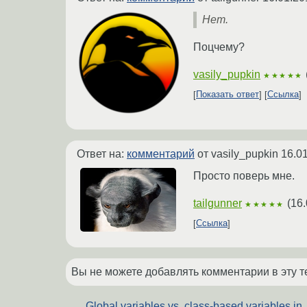
Нет.
Поцчему?
vasily_pupkin
★★★★★
Показать ответ
Ссылка
Ответ на:
комментарий
от vasily_pupkin
16.0
Просто поверь мне.
tailgunner
(
16.
★★★★★
Ссылка
Вы не можете добавлять комментарии в эту т
Global variables vs. class-based variables in