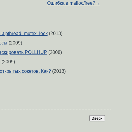
Ошибка в malloc/free?
→
l и pthread_mutex_lock
(2013)
ссы
(2009)
замаскировать POLLHUP
(2008)
а
(2009)
 открытых сокетов. Как?
(2013)
Вверх