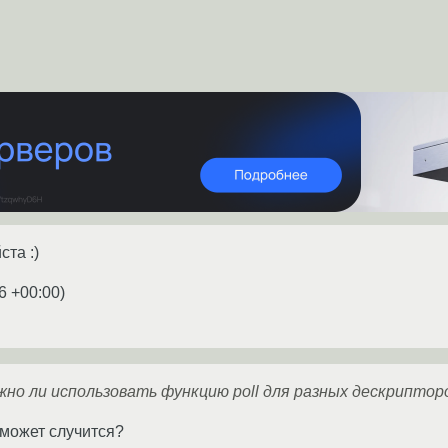
та :)
6 +00:00
)
но ли использовать функцию poll для разных дескриптор
 может случится?