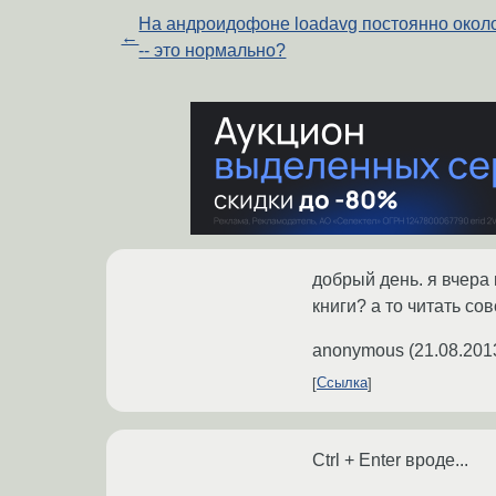
На андроидофоне loadavg постоянно около
←
-- это нормально?
добрый день. я вчера 
книги? а то читать со
anonymous
(
21.08.201
Ссылка
Ctrl + Enter вроде...