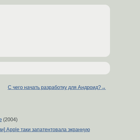
С чего начать разработку для Андроид?
→
e
(2004)
и] Apple таки запатентовала экранную