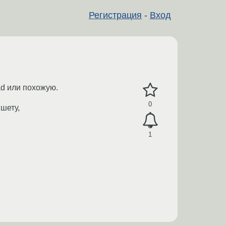
Регистрация
-
Вход
ad или похожую.
0
шету,
1