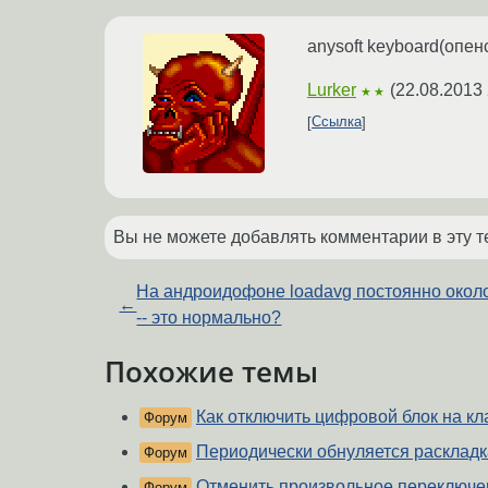
anysoft keyboard(опенс
Lurker
(
22.08.2013 
★★
Ссылка
Вы не можете добавлять комментарии в эту т
На андроидофоне loadavg постоянно около
←
-- это нормально?
Похожие темы
Как отключить цифровой блок на кл
Форум
Периодически обнуляется раскладк
Форум
Отменить произвольное переключе
Форум