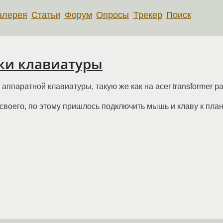
алерея
Статьи
Форум
Опросы
Трекер
Поиск
ки клавиатуры
ппаратной клавиатуры, такую же как на acer transformer p
 своего, по этому пришлось подключить мышь и клаву к план