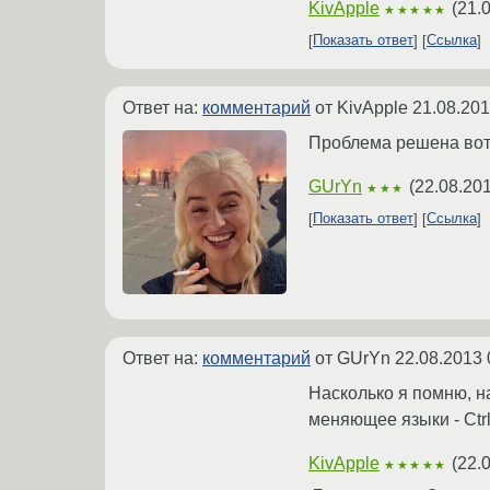
KivApple
(
21.
★★★★★
Показать ответ
Ссылка
Ответ на:
комментарий
от KivApple
21.08.201
Проблема решена во
GUrYn
(
22.08.201
★★★
Показать ответ
Ссылка
Ответ на:
комментарий
от GUrYn
22.08.2013 
Насколько я помню, н
меняющее языки - Ctrl
KivApple
(
22.
★★★★★