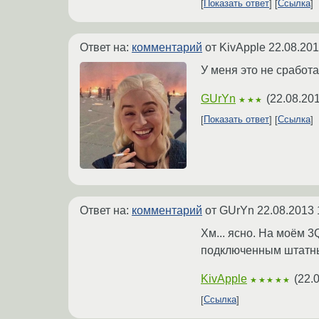
Показать ответ
Ссылка
Ответ на:
комментарий
от KivApple
22.08.201
У меня это не сработа
GUrYn
(
22.08.201
★★★
Показать ответ
Ссылка
Ответ на:
комментарий
от GUrYn
22.08.2013 
Хм... ясно. На моём 
подключенным штатны
KivApple
(
22.
★★★★★
Ссылка