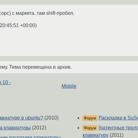
орс) с маркета. там shift-пробел.
20:45:51 +00:00
)
ему. Тема перемещена в архив.
 10 -
Mobile
авиатуре в ubuntu?
(2010)
Раскладка в SuS
Форум
а клавиатуры
(2012)
[патентные тролл
Форум
клавиатуру
(2011)
ние раскладки клавиатуры