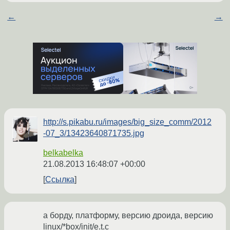
←
→
http://s.pikabu.ru/images/big_size_comm/2012
-07_3/13423640871735.jpg
belkabelka
21.08.2013 16:48:07 +00:00
Ссылка
а борду, платформу, версию дроида, версию
linux/*box/init/e.t.c