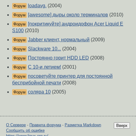
loadavg.
(2004)
Форум
[awesome] дыры около терминалов
(2010)
Форум
[покритикуйте] андроидофон Acer Liquid E
Форум
S100
(2010)
Jabber клиент, нормальный
(2009)
Форум
Slackware 10...
(2004)
Форум
Постоянно горит HDD LED
(2008)
Форум
C 10-и летием!
(2001)
Форум
посоветуйте принтер для постоянной
Форум
бесприбойной печати
(2008)
соляра 10
(2005)
Форум
О Сервере
-
Правила форума
-
Разметка Markdown
Вверх
Сообщить об ошибке
https://www.linux.org.ru/