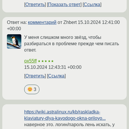
Ответить
Показать ответ
Ссылка
Ответ на:
комментарий
от Zhbert
15.10.2024 12:41:00
+00:00
У меня слишком много звёзд, чтобы
разбираться в проблеме прежде чем писать
ответ.
ox55ff
★★★★★
15.10.2024 12:43:31 +00:00
Ответить
Ссылка
3
https://wiki.astralinux.ru/kb/raskladka-
klaviatury-dlya-kayodogo-okna-priloyo...
наверное это. логин/пароль лень искать, у