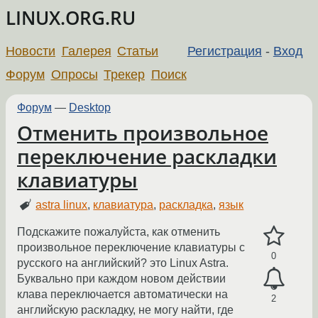
LINUX.ORG.RU
Новости
Галерея
Статьи
Регистрация
-
Вход
Форум
Опросы
Трекер
Поиск
Форум
—
Desktop
Отменить произвольное
переключение раскладки
клавиатуры
astra linux
,
клавиатура
,
раскладка
,
язык
Подскажите пожалуйста, как отменить
произвольное переключение клавиатуры с
0
русского на английский? это Linux Astra.
Буквально при каждом новом действии
клава переключается автоматически на
2
английскую раскладку, не могу найти, где