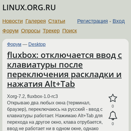
LINUX.ORG.RU
Новости
Галерея
Статьи
Регистрация
-
Вход
Форум
Опросы
Трекер
Поиск
Форум
—
Desktop
fluxbox: отключается ввод с
клавиатуры после
переключения раскладки и
нажатия Alt+Tab
Xorg-7.2, fluxbox-1.0-rc3
Открываю два любых окна (терминал,
0
браузер), переключаюсь на русский - ввод с
клавиатуры работает. Нажимаю Alt+Tab для
перехода на другое окно, клава отрубается,
0
ввод не работает ни в одном окне, однако