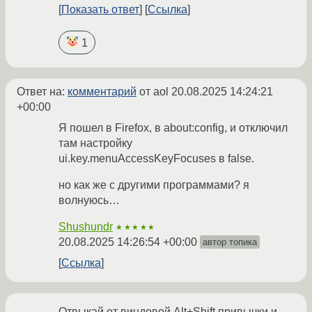
Показать ответ
Ссылка
1
Ответ на:
комментарий
от aol
20.08.2025 14:24:21
+00:00
Я пошел в Firefox, в about:config, и отключил
там настройку
ui.key.menuAccessKeyFocuses в false.
но как же с другими программами? я
волнуюсь…
Shushundr
★★★★★
20.08.2025 14:26:54 +00:00
автор топика
Ссылка
Отвыкай от виндовой Alt+Shift привычки и