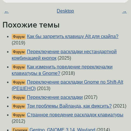
←
Desktop
→
Похожие темы
Как бы запретить клавишу Alt для скайпа?
Форум
(2019)
Переключение раскладки нестандартной
Форум
комбинацией кнопок
(2025)
Как изменить поведение переключалки
Форум
клавиатуры в Gnome?
(2018)
Переключение раскладки Gnome по Shift-Alt
Форум
(РЕШЕНО)
(2013)
Переключение раскладки
(2017)
Форум
Три проблемы Вайланда, как фиксить?
(2021)
Форум
Странное поведение раскладок клавиатуры
Форум
(2012)
Gentoo, GNOME 3.14, Wayland
(2014)
Галерея