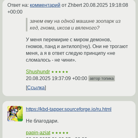
Ответ на:
комментарий
от Zhbert
20.08.2025 19:18:08
+00:00
зачем ему на одной машине зоопарк из
кед, гнома, иксов и вяленого?
У меня перемирие с миром демонов,
гномов, панд и антилоп(гну). Они не трогают
меня, а я в ответ следую принципу «не
сломалось - не чини».
Shushundr
★★★★★
20.08.2025 19:37:09 +00:00
автор топика
Ссылка
https://kbd-tapper.sourceforge.io/ru.html
Не благодари.
papin-aziat
★★★★★