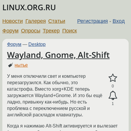
LINUX.ORG.RU
Новости
Галерея
Статьи
Регистрация
-
Вход
Форум
Опросы
Трекер
Поиск
Форум
—
Desktop
Wayland, Gnome, Alt-Shift
нытье
У меня отключили свет и компьютер
перезагрузился. Как обычно, это
0
катастрофа. Вместо xorg+KDE теперь
загружается Wayland+Gnome. И это бы ещё
ладно, привыкну как-нибудь. Но есть
1
проблема с переключением русской и
английской раскладок клавиатуры.
Когда я нажимаю Alt-Shift активируется и вылезает