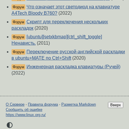
Что означает этот светодиод на клавиатуре
Форум
A4Tech Bloody B760?
(2022)
Скрипт для переключения нескольких
Форум
раскладок
(2020)
[ubuntu][setxkbmap][ctrl_shift_toggle]
Форум
Ненависть.
(2011)
Переключение русской-английской раскладки
Форум
в ubuntu+MATE по Ctrl+Shift
(2020)
Инженерная раскладка клавиатуры (Ручей)
Форум
(2022)
О Сервере
-
Правила форума
-
Разметка Markdown
Вверх
Сообщить об ошибке
https://www.linux.org.ru/