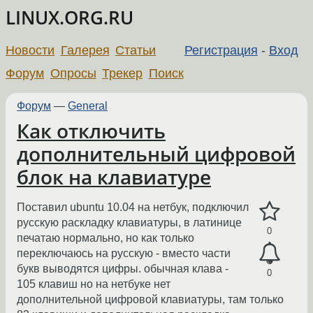
LINUX.ORG.RU
Новости
Галерея
Статьи
Регистрация
-
Вход
Форум
Опросы
Трекер
Поиск
Форум
—
General
Как отключить
дополнительный цифровой
блок на клавиатуре
Поставил ubuntu 10.04 на нетбук, подключил
русскую раскладку клавиатуры, в латинице
0
печатаю нормально, но как только
переключаюсь на русскую - вместо части
букв выводятся цифры. обычная клава -
0
105 клавиш но на нетбуке нет
дополнительной цифровой клавиатуры, там только