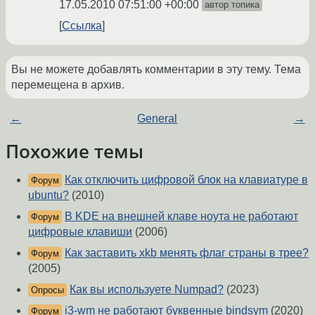
17.05.2010 07:51:00 +00:00
автор топика
Ссылка
Вы не можете добавлять комментарии в эту тему. Тема
перемещена в архив.
←
General
→
Похожие темы
Как отключить цифровой блок на клавиатуре в
Форум
ubuntu?
(2010)
В KDE на внешней клаве ноута не работают
Форум
цифровые клавиши
(2006)
Как заставить xkb менять флаг страны в трее?
Форум
(2005)
Как вы используете Numpad?
(2023)
Опросы
i3-wm не работают буквенные bindsym
(2020)
Форум