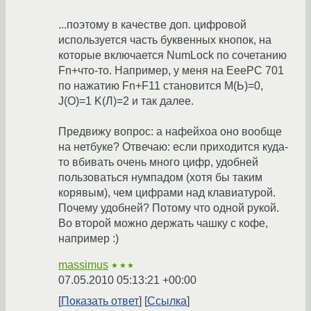
...поэтому в качестве доп. цифровой
используется часть буквенных кнопок, на
которые включается NumLock по сочетанию
Fn+что-то. Например, у меня на EeePC 701
по нажатию Fn+F11 становится M(Ь)=0,
J(О)=1 K(Л)=2 и так далее.
Предвижу вопрос: а нафейхоа оно вообще
на нетбуке? Отвечаю: если приходится куда-
то вбивать очень много цифр, удобней
пользоваться нумпадом (хотя бы таким
корявым), чем цифрами над клавиатурой.
Почему удобней? Потому что одной рукой.
Во второй можно держать чашку с кофе,
например :)
massimus
★★★
07.05.2010 05:13:21 +00:00
Показать ответ
Ссылка