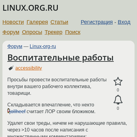
LINUX.ORG.RU
Новости
Галерея
Статьи
Регистрация
-
Вход
Форум
Опросы
Трекер
Поиск
Форум
—
Linux-org-ru
Воспитательные работы
accessibility
Просьбы провести воспитательные работы
внутри вашего рабочего коллектива,
0
товарищи.
Складывается впечатление, что некто
0
jollheef
считает ЛОР своим бложиком.
Удалет свои треды, ничем не нарушающие правила,
через >10 часов после написания с
множественными комментариями: