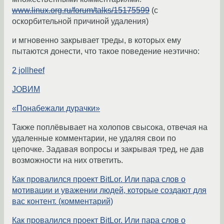
www.linux.org.ru/forum/talks/15175599
(с
оскорбительной причиной удаления)
и мгновенно закрывает треды, в которых ему
пытаются донести, что такое поведение неэтично:
2 jollheef
JOВИМ
«Понабежали дурачки»
Также поплёвывает на холопов свысока, отвечая на
удаленные комментарии, не удаляя свои по
цепочке. Задавая вопросы и закрывая тред, не дав
возможности на них ответить.
Как провалился проект BitLor. Или пара слов о
мотивации и уважении людей, которые создают для
вас контент. (комментарий)
Как провалился проект BitLor. Или пара слов о