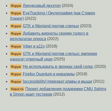
Линуксовый десктоп
(2024)
Форум
EyeTracking / Окулография (как Стивен
Форум
Хокинг)
(2022)
GTK и Wayland против слепых
(2023)
Форум
Добавить жирноты своему голосу в
Форум
результатах опроса
(2022)
Viber и a11y
(2018)
Форум
GTK и Wayland против слепых: империя
Форум
наносит ответный удар
(2025)
Не использовать в звонках свой голос
(2020)
Форум
Firefox Quantum и инвалиды
(2018)
Форум
[accessibility] перехват клавы и мыши
(2011)
Форум
Проект добавления поддержки CMU Sphinx
Новости
в Simon ищет тестеров
(2012)