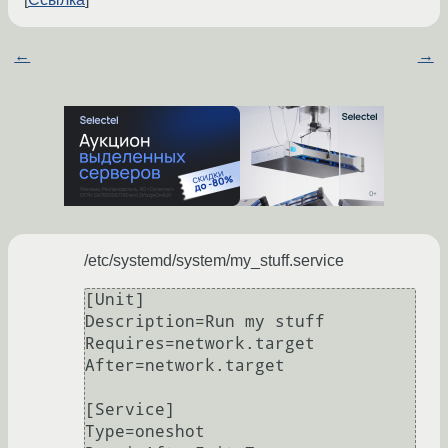
←
→
/etc/systemd/system/my_stuff.service
[Unit]

Description=Run my stuff  

Requires=network.target   

After=network.target 

[Service]

Type=oneshot
