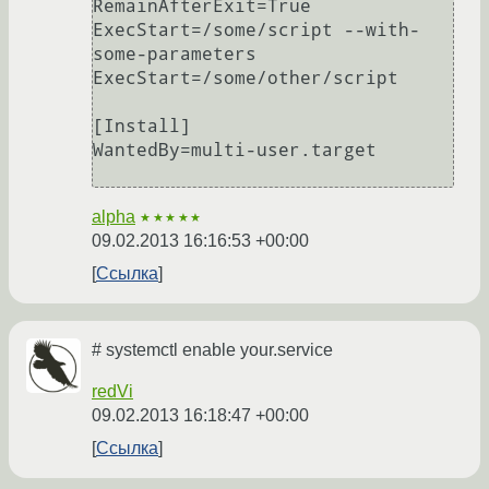
RemainAfterExit=True

ExecStart=/some/script --with-
some-parameters

ExecStart=/some/other/script

[Install]

WantedBy=multi-user.target

alpha
★★★★★
09.02.2013 16:16:53 +00:00
Ссылка
# systemctl enable your.service
redVi
09.02.2013 16:18:47 +00:00
Ссылка