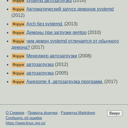
systemd автозагрузка
(2016)
Форум
Автоматический запуск демонов systemd
Форум
(2012)
Arch без systemd.
(2013)
Форум
Демоны при загрузке gentoo
(2010)
Форум
чем демон systemd отличается от обычного
Форум
демона?
(2017)
Менеджер автозагрузки
(2008)
Форум
автозагрузка
(2012)
Форум
автозагрузка
(2005)
Форум
Awesome 4, автозагрузка программ.
(2017)
Форум
О Сервере
-
Правила форума
-
Разметка Markdown
Вверх
Сообщить об ошибке
https://www.linux.org.ru/