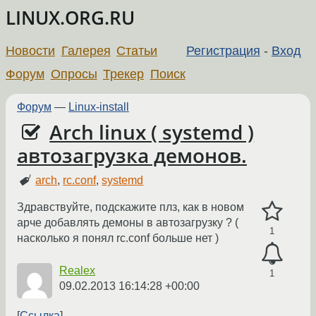
LINUX.ORG.RU
Новости
Галерея
Статьи
Регистрация
-
Вход
Форум
Опросы
Трекер
Поиск
Форум
—
Linux-install
Arch linux ( systemd )
автозагрузка демонов.
arch
,
rc.conf
,
systemd
Здравствуйте, подскажите плз, как в новом
арче добавлять демоны в автозагрузку ? (
1
насколько я понял rc.conf больше нет )
Realex
1
09.02.2013 16:14:28 +00:00
Ссылка