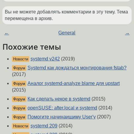
Вы не можете добавлять комментарии в эту тему. Тема
перемещена в архив.
←
General
→
Похожие темы
systemd v242
(2019)
Новости
Systemd как дождаться монтирования fstab?
Форум
(2017)
Аналог systemd-analyze blame для upstart
Форум
(2015)
Как сделать некое в systemd
(2015)
Форум
openSUSE: after.local и systemd
(2014)
Форум
Помогите начинаищиму User'у
(2007)
Форум
systemd 209
(2014)
Новости