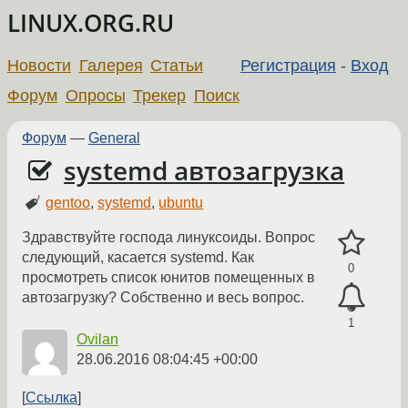
LINUX.ORG.RU
Новости
Галерея
Статьи
Регистрация
-
Вход
Форум
Опросы
Трекер
Поиск
Форум
—
General
systemd автозагрузка
gentoo
,
systemd
,
ubuntu
Здравствуйте господа линуксоиды. Вопрос
следующий, касается systemd. Как
0
просмотреть список юнитов помещенных в
автозагрузку? Собственно и весь вопрос.
1
Ovilan
28.06.2016 08:04:45 +00:00
Ссылка