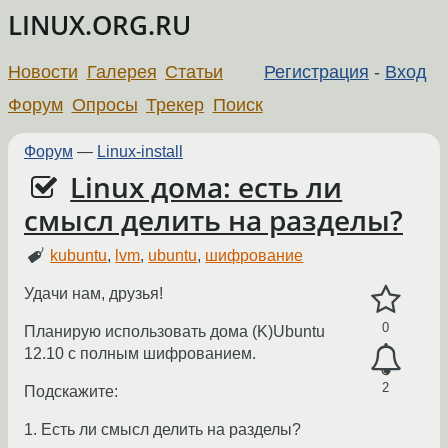
LINUX.ORG.RU
Новости
Галерея
Статьи
Регистрация
-
Вход
Форум
Опросы
Трекер
Поиск
Форум
—
Linux-install
Linux дома: есть ли
смысл делить на разделы?
kubuntu
,
lvm
,
ubuntu
,
шифрование
Удачи нам, друзья!
0
Планирую использовать дома (K)Ubuntu
12.10 с полным шифрованием.
2
Подскажите:
1. Есть ли смысл делить на разделы?