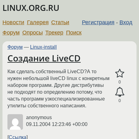
LINUX.ORG.RU
Новости
Галерея
Статьи
Регистрация
-
Вход
Форум
Опросы
Трекер
Поиск
Форум
—
Linux-install
Создание LiveCD
Как сделать собственный LiveCD?А то
нужен небольшой liveCD linux с конкретным
0
набором программ. Другие дистрибутивы
не подходят по определению потому, что
часть программ узкоспециализированные
0
утилиты собственного написания.
anonymous
09.11.2004 12:23:46 +00:00
Ссылка