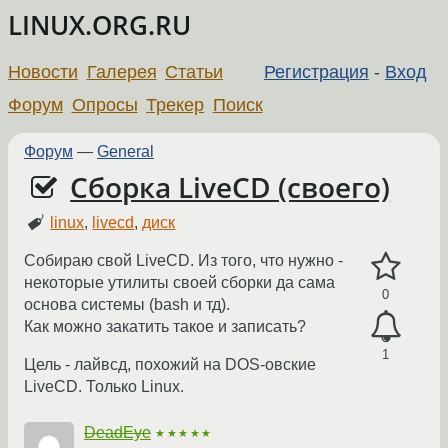
LINUX.ORG.RU
Новости
Галерея
Статьи
Регистрация
-
Вход
Форум
Опросы
Трекер
Поиск
Форум
—
General
Сборка LiveCD (своего)
linux
,
livecd
,
диск
Собираю свой LiveCD. Из того, что нужно -
некоторые утилиты своей сборки да сама
0
основа системы (bash и тд).
Как можно закатить такое и записать?
1
Цель - лайвсд, похожий на DOS-овские
LiveCD. Только Linux.
DeadEye
★★★★★