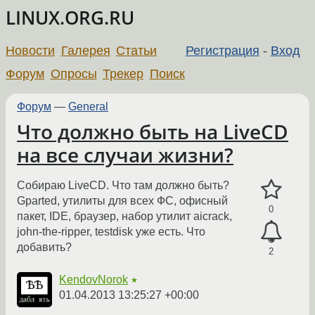
LINUX.ORG.RU
Новости
Галерея
Статьи
Регистрация
-
Вход
Форум
Опросы
Трекер
Поиск
Форум
—
General
Что должно быть на LiveCD
на все случаи жизни?
Собираю LiveCD. Что там должно быть?
Gparted, утилиты для всех ФС, офисный
0
пакет, IDE, браузер, набор утилит aicrack,
john-the-ripper, testdisk уже есть. Что
добавить?
2
KendovNorok
★
01.04.2013 13:25:27 +00:00