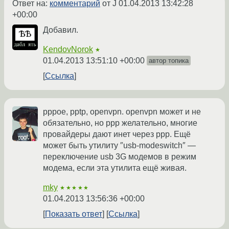
Ответ на:
комментарий
от J
01.04.2013 13:42:28
+00:00
Добавил.
KendovNorok
★
01.04.2013 13:51:10 +00:00
автор топика
Ссылка
pppoe, pptp, openvpn. openvpn может и не
обязательно, но ppp желательно, многие
провайдеры дают инет через ppp. Ещё
может быть утилиту ″usb-modeswitch″ —
переключение usb 3G модемов в режим
модема, если эта утилита ещё живая.
mky
★★★★★
01.04.2013 13:56:36 +00:00
Показать ответ
Ссылка