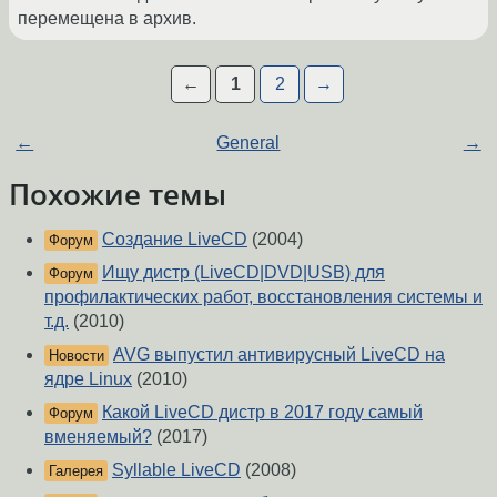
перемещена в архив.
←
1
2
→
←
General
→
Похожие темы
Создание LiveCD
(2004)
Форум
Ищу дистр (LiveCD|DVD|USB) для
Форум
профилактических работ, восстановления системы и
т.д.
(2010)
AVG выпустил антивирусный LiveCD на
Новости
ядре Linux
(2010)
Какой LiveCD дистр в 2017 году самый
Форум
вменяемый?
(2017)
Syllable LiveCD
(2008)
Галерея