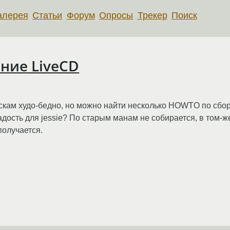
алерея
Статьи
Форум
Опросы
Трекер
Поиск
ание LiveCD
скам худо-бедно, но можно найти несколько HOWTO по сбор
дость для jessie? По старым манам не собирается, в том-же 
 получается.