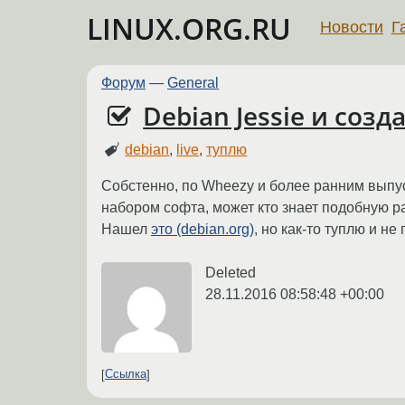
LINUX.ORG.RU
Новости
Г
Форум
—
General
Debian Jessie и созд
debian
,
live
,
туплю
Собстенно, по Wheezy и более ранним выпу
набором софта, может кто знает подобную ра
Нашел
это (debian.org)
, но как-то туплю и не
Deleted
28.11.2016 08:58:48 +00:00
Ссылка