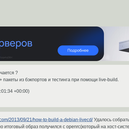
чается ?
 + пакеты из бэкпортов и тестинга при помощи live-build.
:01:34 +00:00
)
.com/2013/09/21/how-to-build-a-debian-livecd/
Удалось собрать
 итоговый образ получился с openrc(который на хост-систем