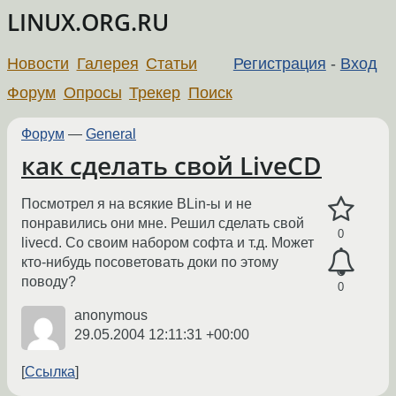
LINUX.ORG.RU
Новости
Галерея
Статьи
Регистрация
-
Вход
Форум
Опросы
Трекер
Поиск
Форум
—
General
как сделать свой LiveCD
Посмотрел я на всякие BLin-ы и не
понравились они мне. Решил сделать свой
0
livecd. Со своим набором софта и т.д. Может
кто-нибудь посоветовать доки по этому
поводу?
0
anonymous
29.05.2004 12:11:31 +00:00
Ссылка