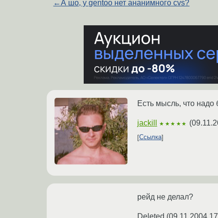
←
А шо, у gentoo нет ананимного cvs?
Есть мысль, что надо 
jackill
(
09.11.2
★★★★★
Ссылка
рейд не делал?
Deleted
(
09.11.2004 17