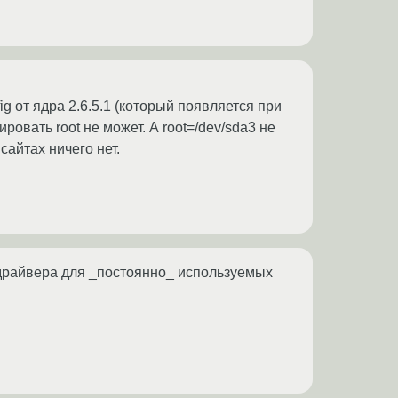
g от ядра 2.6.5.1 (который появляется при
ровать root не может. А root=/dev/sda3 не
сайтах ничего нет.
 драйвера для _постоянно_ используемых