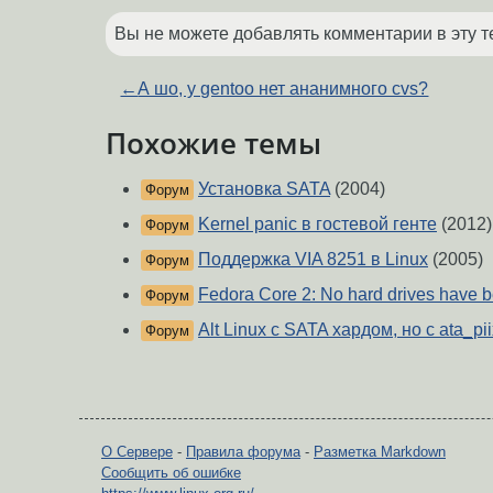
Вы не можете добавлять комментарии в эту т
←
А шо, у gentoo нет ананимного cvs?
Похожие темы
Установка SATA
(2004)
Форум
Kernel panic в гостевой генте
(2012)
Форум
Поддержка VIA 8251 в Linux
(2005)
Форум
Fedora Core 2: No hard drives have b
Форум
Alt Linux c SATA хардом, но с ata_pii
Форум
О Сервере
-
Правила форума
-
Разметка Markdown
Сообщить об ошибке