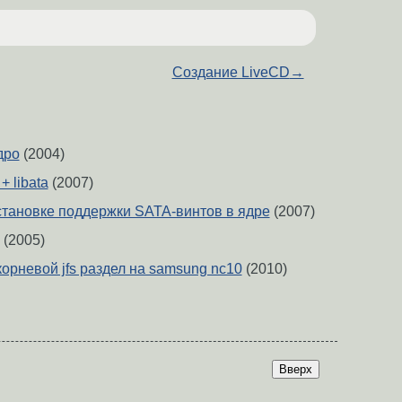
Создание LiveCD
→
дро
(2004)
+ libata
(2007)
тановке поддержки SATA-винтов в ядре
(2007)
(2005)
орневой jfs раздел на samsung nc10
(2010)
Вверх