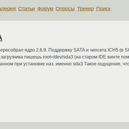
алерея
Статьи
Форум
Опросы
Трекер
Поиск
A
Пересобрал ядро 2.6.9. Поддержку SATA и чипсета ICH5 (в S
 загрузчика пишешь root=/dev/sda3 (на старом IDE винте помо
бранном при установке наз. именно sda3 Такое ощущение, что