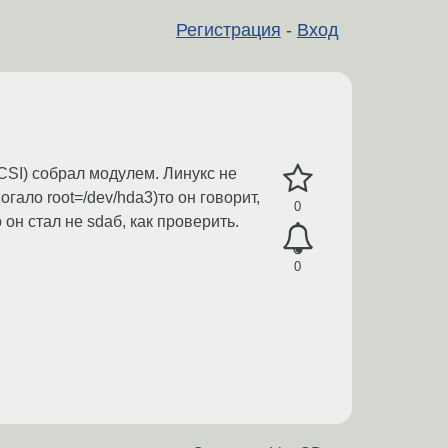
Регистрация
-
Вход
CSI) собрал модулем. Линукс не
гало root=/dev/hda3)то он говорит,
0
 он стал не sdaб, как проверить.
0