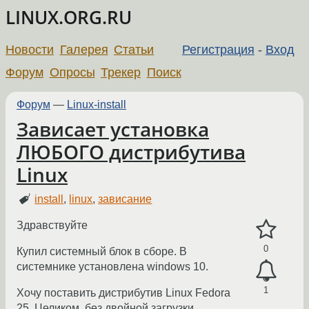
LINUX.ORG.RU
Новости
Галерея
Статьи
Регистрация
-
Вход
Форум
Опросы
Трекер
Поиск
Форум
—
Linux-install
Зависает установка
ЛЮБОГО дистрибутива
Linux
install
,
linux
,
зависание
Здравствуйте
0
Купил системный блок в сборе. В
системнике установлена windows 10.
1
Хочу поставить дистрибутив Linux Fedora
25. Целиком, без двойной загрузки.