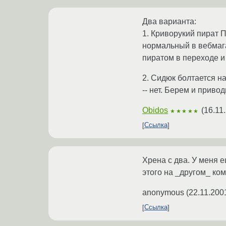
Два варианта:
1. Криворукий пират П
нормальный в вебмага
пиратом в переходе и
2. Сидюк болтается н
-- нет. Берем и прив
Obidos
(
16.11
★★★★★
Ссылка
Хрена с два. У меня 
этого на _другом_ комп
anonymous
(
22.11.200
Ссылка