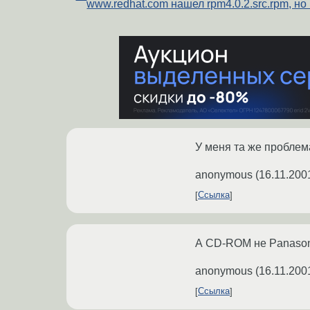
www.redhat.com нашел rpm4.0.2.src.rpm, но .
У меня та же проблема 
anonymous
(
16.11.200
Ссылка
А CD-ROM не Panason
anonymous
(
16.11.200
Ссылка