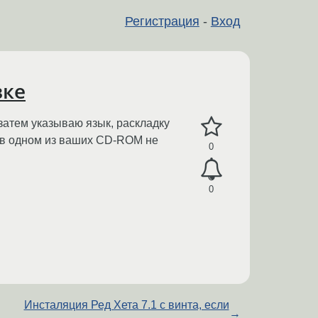
Регистрация
-
Вход
вке
затем указываю язык, раскладку
и в одном из ваших CD-ROM не
0
0
Инсталяция Ред Хета 7.1 с винта, если
→