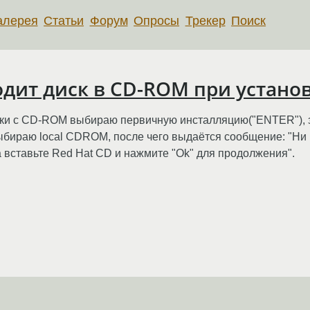
алерея
Статьи
Форум
Опросы
Трекер
Поиск
ходит диск в CD-ROM при устано
узки с CD-ROM выбираю первичную инсталляцию("ENTER"), 
выбираю local CDROM, после чего выдаётся сообщение: "Н
вставьте Red Hat CD и нажмите "Ok" для продолжения".