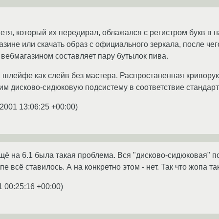
етя, который их передирал, облажался с регистром букв в наз
зине или скачать образ с официального зеркала, после чег
 вебмагазином составляет пару бутылок пива.
а шлейфе как слейв без мастера. Распростаненная криворук
одим дисково-сидюковую подсистему в соответствие стандар
.2001 13:06:25 +00:00
)
ещё на 6.1 была такая проблема. Вся "дисково-сидюковая" 
е всё ставилось. А на конкретно этом - нет. Так что жопа та
1 00:25:16 +00:00
)