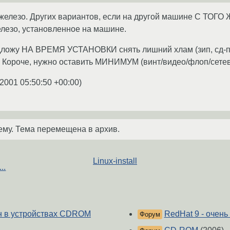
 железо. Других вариантов, если на другой машине С ТОГО 
елезо, установленное на машине.
дложу НА ВРЕМЯ УСТАНОВКИ снять лишний хлам (зип, сд-писа
. Короче, нужно оставить МИНИМУМ (винт/видео/флоп/сетев
.2001 05:50:50 +00:00
)
ему. Тема перемещена в архив.
Linux-install
..
ен в устройствах CDROM
RedHat 9 - очен
Форум