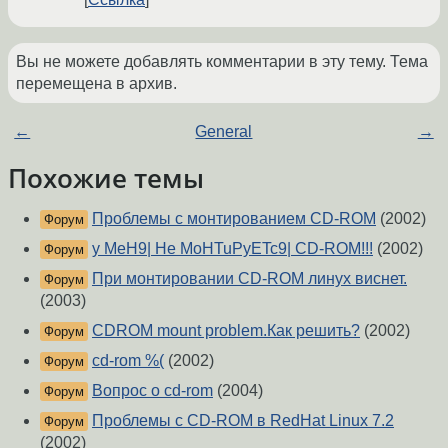
Вы не можете добавлять комментарии в эту тему. Тема
перемещена в архив.
←
General
→
Похожие темы
Проблемы с монтированием CD-ROM
(2002)
Форум
y MeH9| He MoHTuPyETc9| CD-ROM!!!
(2002)
Форум
При монтировании CD-ROM линух виснет.
Форум
(2003)
CDROM mount problem.Как решить?
(2002)
Форум
cd-rom %(
(2002)
Форум
Вопрос о cd-rom
(2004)
Форум
Проблемы с CD-ROM в RedHat Linux 7.2
Форум
(2002)