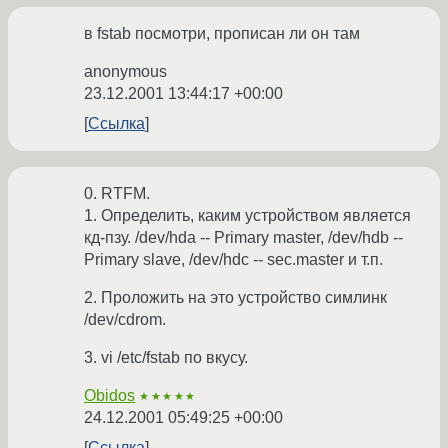
в fstab посмотри, прописан ли он там
anonymous
23.12.2001 13:44:17 +00:00
Ссылка
0. RTFM.
1. Определить, каким устройством является
кд-пзу. /dev/hda -- Primary master, /dev/hdb --
Primary slave, /dev/hdc -- sec.master и т.п.
2. Проложить на это устройство симлинк
/dev/cdrom.
3. vi /etc/fstab по вкусу.
Obidos
★★★★★
24.12.2001 05:49:25 +00:00
Ссылка