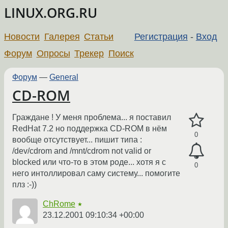
LINUX.ORG.RU
Новости
Галерея
Статьи
Регистрация
-
Вход
Форум
Опросы
Трекер
Поиск
Форум
—
General
CD-ROM
Граждане ! У меня проблема... я поставил
RedHat 7.2 но поддержка CD-ROM в нём
0
вообще отсутствует... пишит типа :
/dev/cdrom and /mnt/cdrom not valid or
blocked или что-то в этом роде... хотя я с
0
него интоллировал саму систему... помогите
плз :-))
ChRome
★
23.12.2001 09:10:34 +00:00