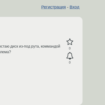
Регистрация
-
Вход
стаю диск из-под рута, коммандой
0
облема?
0