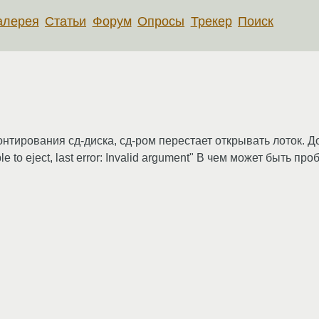
алерея
Статьи
Форум
Опросы
Трекер
Поиск
тирования сд-диска, сд-ром перестает открывать лоток. До
le to eject, last error: Invalid argument" В чем может быть пр