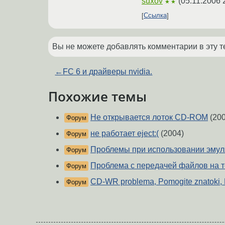
suxov
(
05.11.2006 
★★
Ссылка
Вы не можете добавлять комментарии в эту т
←
FC 6 и драйверы nvidia.
Похожие темы
Не открывается лоток CD-ROM
(200
Форум
не работает eject:(
(2004)
Форум
Проблемы при использовании эмуля
Форум
Проблема с передачей файлов на 
Форум
CD-WR problema, Pomogite znatoki,
Форум