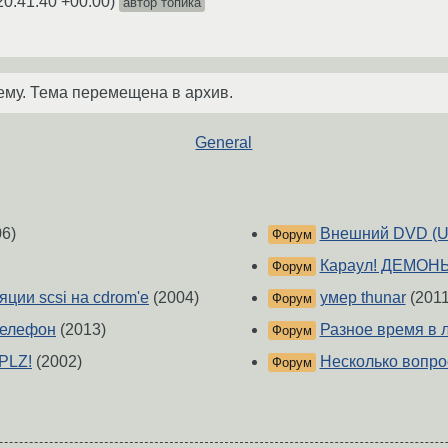
20:41:40 +00:00
)
автор топика
ему. Тема перемещена в архив.
General
6)
Внешний DVD (USB
Форум
Караул! ДЕМОНЫ!!!!
Форум
ции scsi на cdrom'e
(2004)
умер thunar
(2011
Форум
телефон
(2013)
Разное время в 
Форум
 PLZ!
(2002)
Несколько вопро
Форум