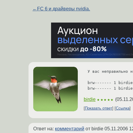
←
FC 6 и драйверы nvidia.
У вас неправильно н
brw------- 1 birdie
birdie
(
05.11.2
★★★★★
Показать ответ
Ссылка
Ответ на:
комментарий
от birdie
05.11.2006 1