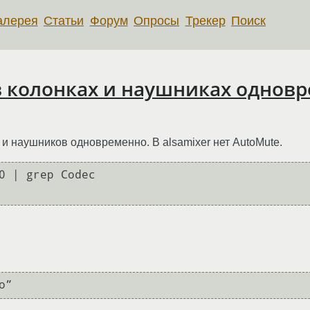
алерея
Статьи
Форум
Опросы
Трекер
Поиск
к в колонках и наушниках однов
к и наушников одновременно. В alsamixer нет AutoMute.
0 | grep Codec
