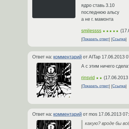
ядро ставь 3.10
последнюю альсу
а не г. мамонта
smilessss
(
17.
★★★★★
Показать ответ
Ссылка
Ответ на:
комментарий
от AITap
17.06.2013 0
А с этим ничего сдела
rinsvid
(
17.06.2013
★★
Показать ответ
Ссылка
Ответ на:
комментарий
от mos
17.06.2013 07
какую? вроде бы всё