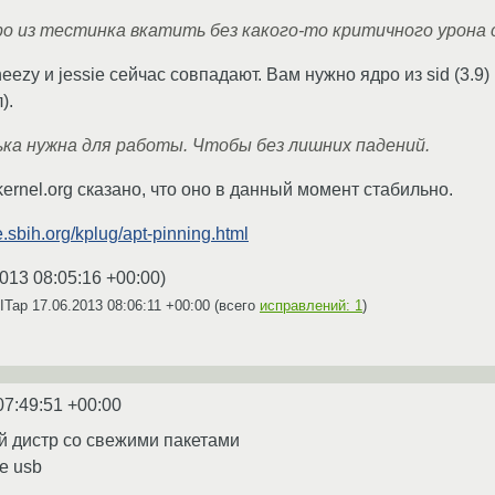
ро из тестинка вкатить без какого-то критичного урона
eezy и jessie сейчас совпадают. Вам нужно ядро из sid (3.9) 
).
ка нужна для работы. Чтобы без лишних падений.
 kernel.org сказано, что оно в данный момент стабильно.
e.sbih.org/kplug/apt-pinning.html
013 08:05:16 +00:00
)
AITap
17.06.2013 08:06:11 +00:00
(всего
исправлений: 1
)
07:49:51 +00:00
й дистр со свежими пакетами
ve usb