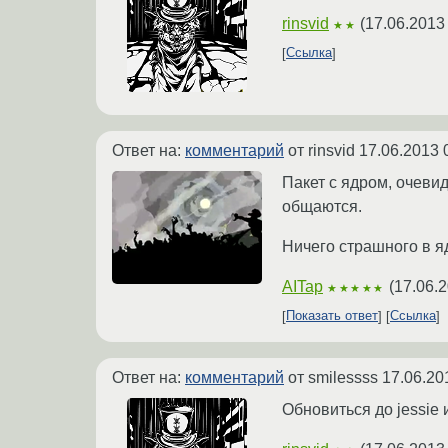
rinsvid
(
17.06.2013
★★
Ссылка
Ответ на:
комментарий
от rinsvid
17.06.2013 
Пакет с ядром, очеви
общаются.
Ничего страшного в яд
AITap
(
17.06.2
★★★★★
Показать ответ
Ссылка
Ответ на:
комментарий
от smilessss
17.06.20
Обновиться до jessie 