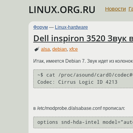
LINUX.ORG.RU
Новости
Г
Форум
—
Linux-hardware
Dell inspiron 3520 Зву
alsa
,
debian
,
xfce
Итак, имеется Debian 7. Звук идет из колоно
~$ cat /proc/asound/card0/codec#
в /etc/modprobe.d/alsabase.conf прописал: