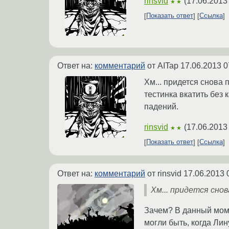
rinsvid
(
17.06.2013
★★
Показать ответ
Ссылка
Ответ на:
комментарий
от AITap
17.06.2013 0
Хм... придется снова 
тестинка вкатить без
падений.
rinsvid
(
17.06.2013
★★
Показать ответ
Ссылка
Ответ на:
комментарий
от rinsvid
17.06.2013 
Хм... придется сно
Зачем? В данный моме
могли быть, когда Лин