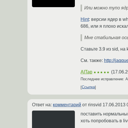
Или можно тупо яд
Hint
: версии ядер в wh
686, или я плохо искал
Мне стабильная ось
Ставьте 3.9 из sid, на
См. также:
http://jaqqu
AITap
(
17.06.2
★★★★★
Последнее исправление: 
Ссылка
Ответ на:
комментарий
от rinsvid
17.06.2013 
поставить нормальны
хоть попробовать в li