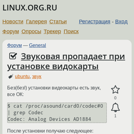
LINUX.ORG.RU
Новости
Галерея
Статьи
Регистрация
-
Вход
Форум
Опросы
Трекер
Поиск
Форум
—
General
Звуковая пропадает при
установке видокарты
ubuntu
,
звук
Без(без!) установки видеокарты есть звук,
все ОК:
0
$ cat /proc/asound/card0/codec#0 
| grep Codec

1
Codec: Analog Devices AD1884
После установки получаю следующее: