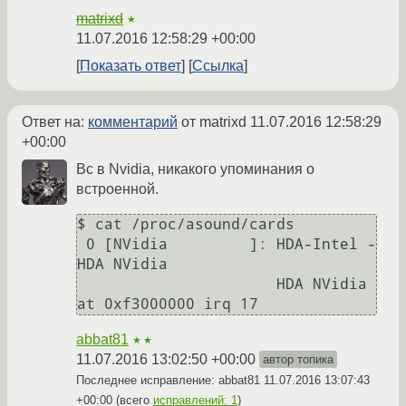
matrixd
★
11.07.2016 12:58:29 +00:00
Показать ответ
Ссылка
Ответ на:
комментарий
от matrixd
11.07.2016 12:58:29
+00:00
Вс в Nvidia, никакого упоминания о
встроенной.
$ cat /proc/asound/cards

 0 [NVidia         ]: HDA-Intel - 
HDA NVidia

                      HDA NVidia 
at 0xf3000000 irq 17
abbat81
★★
11.07.2016 13:02:50 +00:00
автор топика
Последнее исправление: abbat81
11.07.2016 13:07:43
+00:00
(всего
исправлений: 1
)