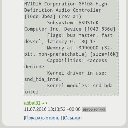
NVIDIA Corporation GF108 High 
Definition Audio Controller 
[10de:0bea] (rev a1)

	Subsystem: ASUSTeK 
Computer Inc. Device [1043:836d]

	Flags: bus master, fast 
devsel, latency 0, IRQ 17

	Memory at f3000000 (32-
bit, non-prefetchable) [size=16K]

	Capabilities: <access 
denied>

	Kernel driver in use: 
snd_hda_intel

	Kernel modules: snd-hda-
intel
abbat81
★★
11.07.2016 13:13:52 +00:00
автор топика
Показать ответы
Ссылка