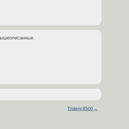
 вышеописанные.
Trident 8500
→