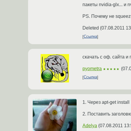
пакеты nvidia-glx... и 
PS. Почему не squee
Deleted
(
07.08.2011 13
Ссылка
скачать с оф. сайта и
pyometra
(
07.
★★★★★
Ссылка
1. Через apt-get install
2. Поставить заголов
Adelya
(
07.08.2011 13: