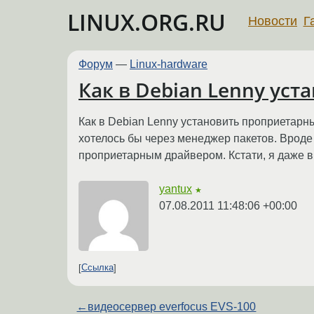
LINUX.ORG.RU
Новости
Г
Форум
—
Linux-hardware
Как в Debian Lenny уст
Как в Debian Lenny установить проприетарны
хотелось бы через менеджер пакетов. Вроде в
проприетарным драйвером. Кстати, я даже в
yantux
★
07.08.2011 11:48:06 +00:00
Ссылка
←
видеосервер everfoсus EVS-100