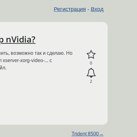
Регистрация
-
Вход
 nVidia?
ить, возможно так и сделаю. Но
erver-xorg-video-... с
0
йл.
2
Trident 8500
→