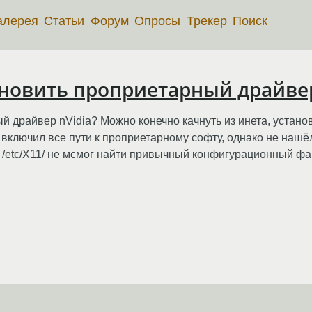
алерея
Статьи
Форум
Опросы
Трекер
Поиск
ановить проприетарный драйвер
й драйвер nVidia? Можно конечно качнуть из инета, установ
ключил все пути к проприетарному софту, однако не нашёл xs
 /etc/X11/ не мсмог найти привычный конфигурационный фа