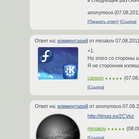
в следующий раз сна
anonymous
(
07.08.201
Показать ответ
Ссылка
Ответ на:
комментарий
от minakov
07.08.201
+1.
Но этого со стороны а
Я не сторонник излишн
carasin
(
07.08
★★★★★
Ссылка
Ответ на:
комментарий
от anonymous
07.08.
http://itmag.es/2CVez
minakov
(
08.0
★★★★★
Ссылка