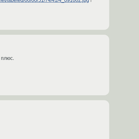
.net/labeled/00/00/51/74/41/4_091002.jpg
!
 плюс.