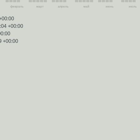
февраль
март
апрель
май
июнь
июль
+00:00
:04 +00:00
00:00
9 +00:00