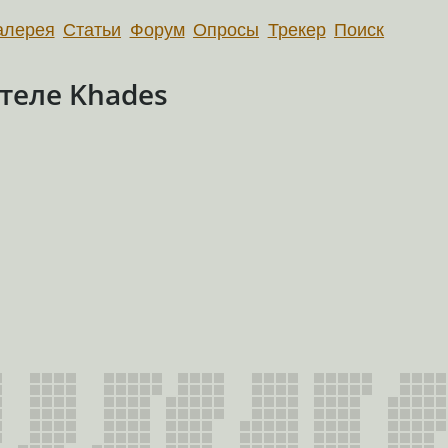
алерея
Статьи
Форум
Опросы
Трекер
Поиск
теле Khades