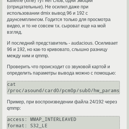
kaffeine (xine) Тут нет слов, одни эмоции
(отрицательные). Не осилил даже при
использовании dmix вывод 96 и 192 с
даунсемплингом. Годится только для просмотра
видео, и то не совсем т.к. сыроват еще на мой
взгляд.
И последний представитель - audacious. Осиливает
96 и 192, но как-то кривовато, слышно разницу
между ним и qmmp.
Проверить что происходит со звуковой картой и
определить параметры вывода можно с помощью:
cat 
/proc/asound/card0/pcm0p/sub0/hw_params
Пример, при воспроизведении файла 24/192 через
qmmp:
access: MMAP_INTERLEAVED

format: S32_LE
