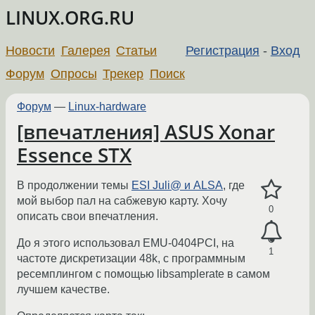
LINUX.ORG.RU
Новости
Галерея
Статьи
Регистрация
-
Вход
Форум
Опросы
Трекер
Поиск
Форум
—
Linux-hardware
[впечатления] ASUS Xonar
Essence STX
В продолжении темы
ESI Juli@ и ALSA
, где
мой выбор пал на сабжевую карту. Хочу
0
описать свои впечатления.
До я этого использовал EMU-0404PCI, на
1
частоте дискретизации 48k, с программным
ресемплингом с помощью libsamplerate в самом
лучшем качестве.