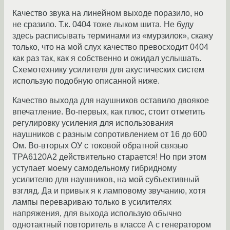
Качество звука на линейном выходе поразило, но
не сразило. Т.к. 0404 тоже лыком шита. Не буду
здесь расписывать терминами из «мурзилок», скажу
только, что на мой слух качество превосходит 0404
как раз так, как я собственно и ожидал услышать.
Схемотехнику усилителя для акустических систем
использую подобную описанной ниже.
Качество выхода для наушников оставило двоякое
впечатление. Во-первых, как плюс, стоит отметить
регулировку усиления для использования
наушников с разным сопротивлением от 16 до 600
Ом. Во-вторых ОУ с токовой обратной связью
TPA6120A2 действительно старается! Но при этом
уступает моему самодельному гибридному
усилителю для наушников, на мой субъективный
взгляд. Да и привык я к ламповому звучанию, хотя
лампы перевариваю только в усилителях
напряжения, для выхода использую обычно
однотактный повторитель в классе А с генератором