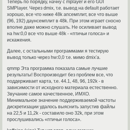
Теперь по порядку, начну с mplayer и его GUI
SMPlayer. Через dmix, т.е. вывод на default работает
хорошо, все что ниже 48k апсемплит, все что выше
(96, 192) даунсемплит в 48k. При этом играет сносно
вполне даже можно слушать. Не осиливает вывод
на hw:0,0 все что выше 48k - «птичьи голоса» и
искажения.
Далее, с остальными программами я тестирую
вывод только через hw:0,0 т.е. мимо dmix'a.
qmmp Эта программа показала самые лучшие
результаты! Воспроизводит без проблем все, что
поддерживает карта, т.е. 44.1, 48, 96, 192k - в
зависимости от исходного материала естественно.
Звучание самое качественное, ИМХО.
Минимальное значение поддерживаемой частоты
дискретизации удалось выяснить запустив файлы
на 22,5 и 11,2k - составило оно 32k, при этом
прослушивались «птичьи голоса».