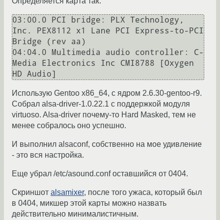
Определяется карта так:
03:00.0 PCI bridge: PLX Technology, 
Inc. PEX8112 x1 Lane PCI Express-to-PCI 
Bridge (rev aa)

04:04.0 Multimedia audio controller: C-
Media Electronics Inc CMI8788 [Oxygen 
HD Audio]
Использую Gentoo x86_64, с ядром 2.6.30-gentoo-r9.
Собрал alsa-driver-1.0.22.1 c поддержкой модуля
virtuoso. Alsa-driver почему-то Hard Masked, тем не
менее собралось оно успешно.
И выполнил alsaconf, собственно на мое удивление
- это вся настройка.
Еще убрал /etc/asound.conf оставшийся от 0404.
Скриншот
alsamixer
, после того ужаса, который был
в 0404, микшер этой карты можно назвать
действительно минималистичным.