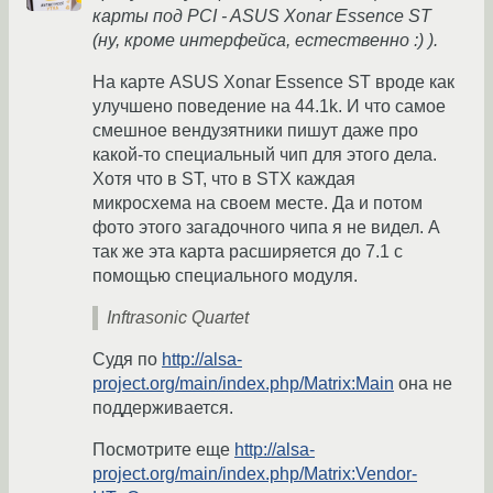
карты под PCI - ASUS Xonar Essence ST
(ну, кроме интерфейса, естественно :) ).
На карте ASUS Xonar Essence ST вроде как
улучшено поведение на 44.1k. И что самое
смешное вендузятники пишут даже про
какой-то специальный чип для этого дела.
Хотя что в ST, что в STX каждая
микросхема на своем месте. Да и потом
фото этого загадочного чипа я не видел. А
так же эта карта расширяется до 7.1 с
помощью специального модуля.
Inftrasonic Quartet
Судя по
http://alsa-
project.org/main/index.php/Matrix:Main
она не
поддерживается.
Посмотрите еще
http://alsa-
project.org/main/index.php/Matrix:Vendor-