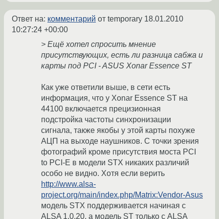
Ответ на:
комментарий
от temporary
18.01.2010
10:27:24 +00:00
> Ещё хотел спросить мнение
присутствующих, есть ли разница сабжа и
карты под PCI - ASUS Xonar Essence ST
Как уже ответили выше, в сети есть
информация, что у Xonar Essence ST на
44100 включается прецизионная
подстройка частоты синхронизации
сигнала, также якобы у этой карты похуже
АЦП на выходе наушников. С точки зрения
фотографий кроме присутствия моста PCI
to PCI-E в модели STX никаких различий
особо не видно. Хотя если верить
http://www.alsa-
project.org/main/index.php/Matrix:Vendor-Asus
модель STX поддерживается начиная с
ALSA 1.0.20, а модель ST только с ALSA