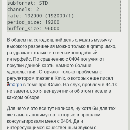
subformat: STD

channels: 2

rate: 192000 (192000/1)

period_size: 19200

В общем на сегодняшний день слушать музычку
высокого разрешения можно только в qmmp имхо,
раздражает только его венампоподобный
интерфейс. По сравнению с 0404 получил от
покупки данной карты намного больше
удовольствия. Огорчают только проблемы с
регулятором master в Kmix, о которых еще писал
m0rph
в теме про Юлию. На слух, проблем в 44.1k
не заметил, хотя вендузятники об этом писали в
каждом обзоре.
Для чего я это все тут написал, ну хотя бы для тех
же самых анонимусов, которые в прошлом
консультировали меня с 0404. Да и
интересующимся качественным звуком с