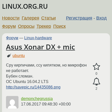
LINUX.ORG.RU
Новости
Галерея
Статьи
Регистрация
-
Вход
Форум
Опросы
Трекер
Поиск
Форум
—
Linux-hardware
Asus Xonar DX + mic
ubuntu
Сру кирпичами, ссу кипятком, но микрофон
не работает.
0
Бубен сломан.
ОС Ubuntu 16.04.2 LTS
http://savepic.ru/14435086.png
2
demonchegrussia
17.06.2017 09:48:30 +00:00