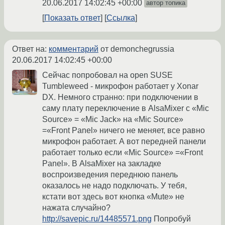
20.06.2017 14:02:45 +00:00
автор топика
Показать ответ
Ссылка
Ответ на:
комментарий
от demonchegrussia
20.06.2017 14:02:45 +00:00
Сейчас попробовал на open SUSE
Tumbleweed - микрофон работает у Xonar
DX. Немного странно: при подключении в
саму плату переключение в AlsaMixer с «Mic
Source» = «Mic Jack» на «Mic Source»
=«Front Panel» ничего не меняет, все равно
микрофон работает. А вот передней панели
работает только если «Mic Source» =«Front
Panel». В AlsaMixer на закладке
воспроизведения переднюю панель
оказалось не надо подключать. У тебя,
кстати вот здесь вот кнопка «Mute» не
нажата случайно?
http://savepic.ru/14485571.png
Попробуй