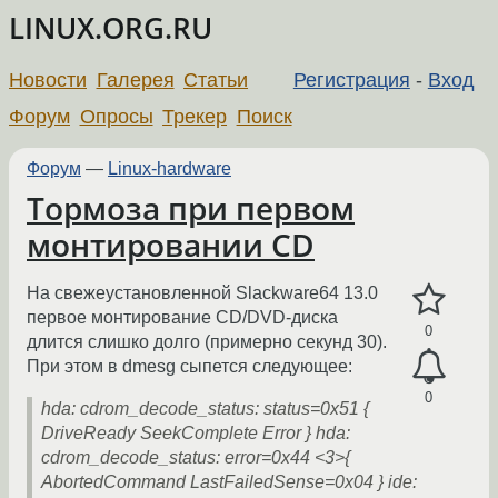
LINUX.ORG.RU
Новости
Галерея
Статьи
Регистрация
-
Вход
Форум
Опросы
Трекер
Поиск
Форум
—
Linux-hardware
Тормоза при первом
монтировании CD
На свежеустановленной Slackware64 13.0
первое монтирование CD/DVD-диска
0
длится слишко долго (примерно секунд 30).
При этом в dmesg сыпется следующее:
0
hda: cdrom_decode_status: status=0x51 {
DriveReady SeekComplete Error } hda:
cdrom_decode_status: error=0x44 <3>{
AbortedCommand LastFailedSense=0x04 } ide: