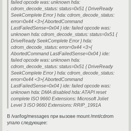
failed opcode was: unknown hda:
cdrom_decode_status: status=0x51 { DriveReady
SeekComplete Error } hda: cdrom_decode_status:
error=0x44 <3>{ AbortedCommand
LastFailedSense=0x04 } ide: failed opcode was:
unknown hda: cdrom_decode_status: status=0x51 {
DriveReady SeekComplete Error } hda:
cdrom_decode_status: error=0x44 <3>{
AbortedCommand LastFailedSense=0x04 } ide:
failed opcode was: unknown hda:
cdrom_decode_status: status=0x51 { DriveReady
SeekComplete Error } hda: cdrom_decode_status:
error=0x44 <3>{ AbortedCommand
LastFailedSense=0x04 } ide: failed opcode was:
unknown hda: DMA disabled hda: ATAPI reset
complete ISO 9660 Extensions: Microsoft Joliet
Level 3 ISO 9660 Extensions: RRIP_1991A
В /var/log/messages при вызове mount /mnt/cdrom
упало следующее: