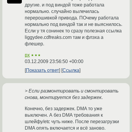
другие. и под виндой тоже работала
нормально. случайно вылечилась
перерошивкой привода. ПОчему работала
нормально под виндой так и не выяснилось.
Если у тя сонинек то сразу полезная ссылка
liggydee.cdfreaks.com там и флэха а
флешер.
px
★★★
03.12.2009 23:56:50 +00:00
Показать ответ
Ссылка
> Если размонтировать и смонтировать
снова, монтируется без задержек.
Конечно, без задержек. DMA то уже
выключен. А без DMA требования к
шлейфу/etc чуть ниже. После перезагрузки
DMA опять включается и всё заново.