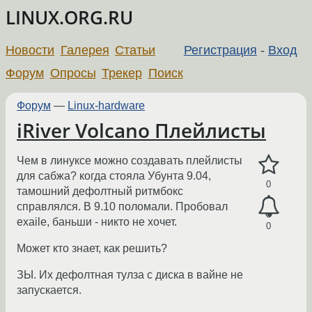
LINUX.ORG.RU
Новости
Галерея
Статьи
Регистрация
-
Вход
Форум
Опросы
Трекер
Поиск
Форум
—
Linux-hardware
iRiver Volcano Плейлисты
Чем в линуксе можно создавать плейлисты
для сабжа? когда стояла Убунта 9.04,
0
тамошний дефолтный ритмбокс
справлялся. В 9.10 поломали. Пробовал
exaile, баньши - никто не хочет.
0
Может кто знает, как решить?
ЗЫ. Их дефолтная тулза с диска в вайне не
запускается.