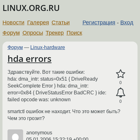
LINUX.ORG.RU
Новости
Галерея
Статьи
Регистрация
-
Вход
Форум
Опросы
Трекер
Поиск
Форум
—
Linux-hardware
hda errors
Здравствуйте. Вот такие ошибки:
hda: dma_intr: status=0x51 { DriveReady
0
SeekComplete Error } hda: dma_intr:
error=0x84 { DriveStatusError BadCRC } ide:
failed opcode was: unknown
0
smartctl ошибок не находит. Что это может быть?
Чем это грозит?
anonymous
05.01.2006 15:32:19 +00:00