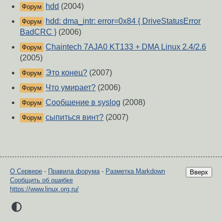
hdd
(2004)
Форум
hdd: dma_intr: error=0x84 { DriveStatusError
Форум
BadCRC }
(2006)
Chaintech 7AJA0 KT133 + DMA Linux 2.4/2.6
Форум
(2005)
Это конец?
(2007)
Форум
Что умирает?
(2006)
Форум
Сообщение в syslog
(2008)
Форум
сыпиться винт?
(2007)
Форум
О Сервере
-
Правила форума
-
Разметка Markdown
Вверх
Сообщить об ошибке
https://www.linux.org.ru/