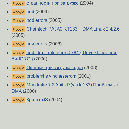
странности при загрузке
(2004)
Форум
hdd
(2004)
Форум
hdd errors
(2005)
Форум
Chaintech 7AJA0 KT133 + DMA Linux 2.4/2.6
Форум
(2005)
hda errors
(2006)
Форум
hdd: dma_intr: error=0x84 { DriveStatusError
Форум
BadCRC }
(2006)
Ошибки при загрузке ядра
(2003)
Форум
problemi s vinchesterom
(2001)
Форум
Mandrake 7.2 Abit kt7(via kt133) Проблемы с
Форум
DMA
(2000)
Краш ext3
(2004)
Форум