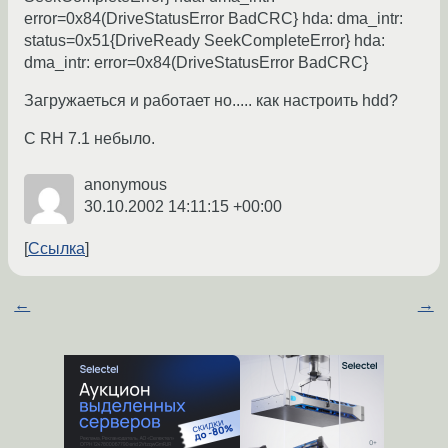
error=0x84(DriveStatusError BadCRC} hda: dma_intr:
status=0x51{DriveReady SeekCompleteError} hda:
dma_intr: error=0x84(DriveStatusError BadCRC}
Загружаеться и работает но..... как настроить hdd?
С RH 7.1 небыло.
anonymous
30.10.2002 14:11:15 +00:00
Ссылка
←
→