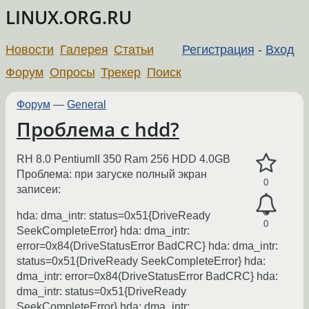
LINUX.ORG.RU
Новости
Галерея
Статьи
Регистрация
-
Вход
Форум
Опросы
Трекер
Поиск
Форум
—
General
Проблема с hdd?
RH 8.0 PentiumII 350 Ram 256 HDD 4.0GB
Проблема: при загуске полный экран
0
записеи:
hda: dma_intr: status=0x51{DriveReady
0
SeekCompleteError} hda: dma_intr:
error=0x84(DriveStatusError BadCRC} hda: dma_intr:
status=0x51{DriveReady SeekCompleteError} hda:
dma_intr: error=0x84(DriveStatusError BadCRC} hda:
dma_intr: status=0x51{DriveReady
SeekCompleteError} hda: dma_intr: